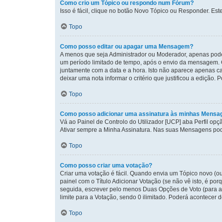
Como crio um Tópico ou respondo num Fórum?
Isso é fácil, clique no botão Novo Tópico ou Responder. Este
Topo
Como posso editar ou apagar uma Mensagem?
A menos que seja Administrador ou Moderador, apenas pode 
um período limitado de tempo, após o envio da mensagem. 
juntamente com a data e a hora. Isto não aparece apenas
deixar uma nota informar o critério que justificou a ediçã
Topo
Como posso adicionar uma assinatura às minhas Mensa
Vá ao Painel de Controlo do Utilizador [UCP] aba Perfil op
Ativar sempre a Minha Assinatura. Nas suas Mensagens pode
Topo
Como posso criar uma votação?
Criar uma votação é fácil. Quando envia um Tópico novo (ou
painel com o Título Adicionar Votação (se não vê isto, é p
seguida, escrever pelo menos Duas Opções de Voto (para ad
limite para a Votação, sendo 0 ilimitado. Poderá acontecer d
Topo