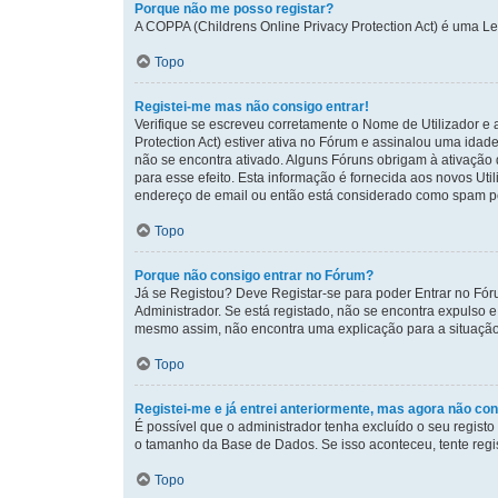
Porque não me posso registar?
A COPPA (Childrens Online Privacy Protection Act) é uma L
Topo
Registei-me mas não consigo entrar!
Verifique se escreveu corretamente o Nome de Utilizador e 
Protection Act) estiver ativa no Fórum e assinalou uma idad
não se encontra ativado. Alguns Fóruns obrigam à ativação d
para esse efeito. Esta informação é fornecida aos novos Ut
endereço de email ou então está considerado como spam pelo
Topo
Porque não consigo entrar no Fórum?
Já se Registou? Deve Registar-se para poder Entrar no Fór
Administrador. Se está registado, não se encontra expulso 
mesmo assim, não encontra uma explicação para a situação
Topo
Registei-me e já entrei anteriormente, mas agora não con
É possível que o administrador tenha excluído o seu regis
o tamanho da Base de Dados. Se isso aconteceu, tente regis
Topo