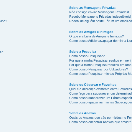
Sobre as Mensagens Privadas
Não consigo enviar Mensagens Privadas!
Recebo Mensagens Privadas indesejáveis!
line?
Recebi de alguém neste Fórum um email co
Sobre os Amigos e Inimigos
O que é a Lista de Amigos e Inimigos?
Como posso Adicionar/apagar de minha List
Sobre a Pesquisa
m?!
Como posso Pesquisar?
Por que a minha Pesquisa resultou em nen
Por que a minha Pesquisa resultou em uma
Como posso Pesquisar por Utilizadores?
Como posso Pesquisar minhas Próprias M
Sobre os Observar e Favoritos
Qual é a diferença existente entre Favorit
Como faço para subscrever um determinado
Como posso subscrever um Fórum específ
Como posso apagar as minhas Subscriçõe
Sobre os Anexos
Quais os Anexos que são permitidos no Fó
Como posso encontrar Anexos que enviei?