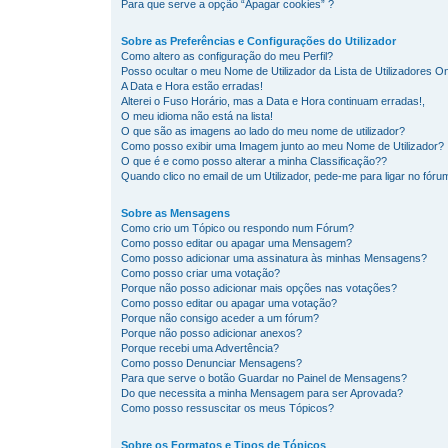
Para que serve a opção “Apagar cookies” ?
Sobre as Preferências e Configurações do Utilizador
Como altero as configuração do meu Perfil?
Posso ocultar o meu Nome de Utilizador da Lista de Utilizadores On
A Data e Hora estão erradas!
Alterei o Fuso Horário, mas a Data e Hora continuam erradas!,
O meu idioma não está na lista!
O que são as imagens ao lado do meu nome de utilizador?
Como posso exibir uma Imagem junto ao meu Nome de Utilizador?
O que é e como posso alterar a minha Classificação??
Quando clico no email de um Utilizador, pede-me para ligar no fóru
Sobre as Mensagens
Como crio um Tópico ou respondo num Fórum?
Como posso editar ou apagar uma Mensagem?
Como posso adicionar uma assinatura às minhas Mensagens?
Como posso criar uma votação?
Porque não posso adicionar mais opções nas votações?
Como posso editar ou apagar uma votação?
Porque não consigo aceder a um fórum?
Porque não posso adicionar anexos?
Porque recebi uma Advertência?
Como posso Denunciar Mensagens?
Para que serve o botão Guardar no Painel de Mensagens?
Do que necessita a minha Mensagem para ser Aprovada?
Como posso ressuscitar os meus Tópicos?
Sobre os Formatos e Tipos de Tópicos