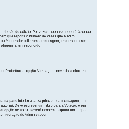
no botão de edição. Por vezes, apenas o poderá fazer por
gem que reporta o número de vezes que a editou,
dor ou Moderador editarem a mensagem, embora possam
 alguém já ter respondido.
arador Preferências opção Mensagens enviadas selecione
a na parte inferior à caixa principal da mensagem, um
 autoria). Deve escrever um Título para a Votação e em
nar opção de Voto). Deverá também estipular um tempo
 configuração do Administrador.