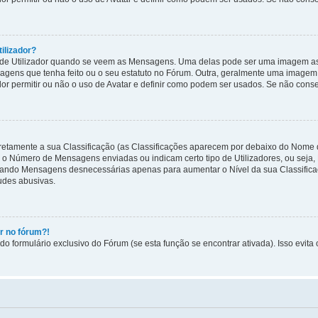
ilizador?
 Utilizador quando se veem as Mensagens. Uma delas pode ser uma imagem asso
sagens que tenha feito ou o seu estatuto no Fórum. Outra, geralmente uma image
or permitir ou não o uso de Avatar e definir como podem ser usados. Se não conseg
diretamente a sua Classificação (as Classificações aparecem por debaixo do Nome 
am o Número de Mensagens enviadas ou indicam certo tipo de Utilizadores, ou sej
viando Mensagens desnecessárias apenas para aumentar o Nível da sua Classific
tudes abusivas.
ar no fórum?!
o formulário exclusivo do Fórum (se esta função se encontrar ativada). Isso evita 