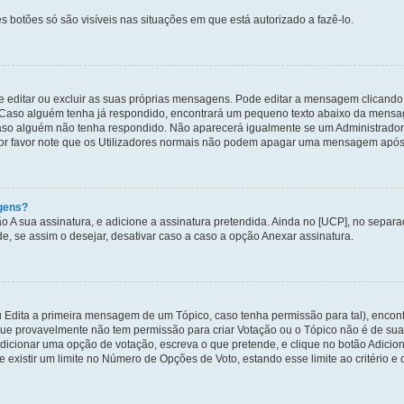
s botões só são visíveis nas situações em que está autorizado a fazê-lo.
editar ou excluir as suas próprias mensagens. Pode editar a mensagem clicando 
Caso alguém tenha já respondido, encontrará um pequeno texto abaixo da mensa
 caso alguém não tenha respondido. Não aparecerá igualmente se um Administra
o. Por favor note que os Utilizadores normais não podem apagar uma mensagem após
gens?
ção A sua assinatura, e adicione a assinatura pretendida. Ainda no [UCP], no sep
, se assim o desejar, desativar caso a caso a opção Anexar assinatura.
 Edita a primeira mensagem de um Tópico, caso tenha permissão para tal), encontr
orque provavelmente não tem permissão para criar Votação ou o Tópico não é de sua
icionar uma opção de votação, escreva o que pretende, e clique no botão Adicio
e existir um limite no Número de Opções de Voto, estando esse limite ao critério e