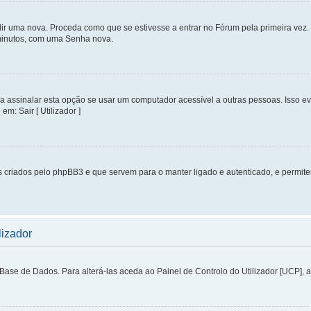
ir uma nova. Proceda como que se estivesse a entrar no Fórum pela primeira vez
 minutos, com uma Senha nova.
ssinalar esta opção se usar um computador acessível a outras pessoas. Isso evit
m: Sair [ Utilizador ]
 criados pelo phpBB3 e que servem para o manter ligado e autenticado, e permit
lizador
se de Dados. Para alterá-las aceda ao Painel de Controlo do Utilizador [UCP], aba