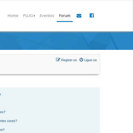
Home
PLUG
Eventos
Forum
Registe-se
Ligue-se
s
res?
ntes cores?
um?