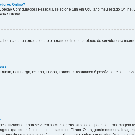
zadores Online?
as, opção Configurações Pessoais, selecione Sim em Ocultar o meu estado Online.
 pelo Sistema.
a hora continua errada, então o horário definido no relógio do servidor está incorret
das!,
 Dublin, Edinburgh, Iceland, Lisboa, London, Casablanca é possível que seja dev
?
 Utilizador quando se veem as Mensagens. Uma delas pode ser uma imagem asso
sagens que tenha feito ou o seu estatuto no Fórum. Outra, geralmente uma image
or permitir ou não o uso de Avatar e definir como podem ser usados. Se não conseg