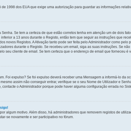
ei de 1998 dos EUA que exige uma autorização para guardar as informações relati
a Senha. Se tem a certeza de que estão corretos tenha em atenção um de dois fat
e inferior a 13 anos durante o Registo, então tem que seguir as instruções que rec
os novos Registos. A Ativação tanto pode ser feita pelo Administrador como pelo p
ilizadores durante o Registo. Se recebeu um email, siga as suas instruções. Se nã
 seu cliente de email. Se tem certeza que o endereço de email que forneceu é vál
um. Foi expulso? Se foi expulso deverá receber uma Mensagem a informá-lo da oco
e mesmo assim não conseguir entrar, verifique se o seu Nome de Utilizador e Sen
, contacte o Administrador porque pode haver alguma configuração errada no Sis
sigo!
to por algum motivo. Além disso, há administradores que removem registos de util
tar-se novamente e ser participativo no fórum.