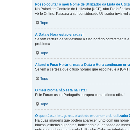
Posso ocultar o meu Nome de Utilizador da Lista de Utili
No Painel de Controlo do Utilizador [UCP], aba Preferênci
vê-lo Online. Passará a ser considerado Utilizador invisível
Topo
A Data e Hora estão erradas!
Se tem certeza de ter definido o fuso horário corretamente e 
problema.
Topo
Alterei o Fuso Horário, mas a Data e Hora continuam erra
Se tem a certeza que o fuso horário que escolheu é a [GMT]
Topo
O meu idioma não está na lista!
Este Fórum usa o Português europeu como Idioma oficial.
Topo
O que são as imagens ao lado do meu nome de utilizador
Há duas imagens que podem aparecer junto com um nome de
blocos, estrelas ou pontos, indicando a quantidade de men
única ou pertencente a cada Utilizador. Cabe ao Administrad