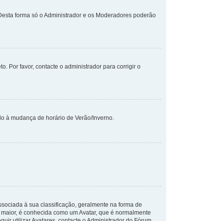
 Desta forma só o Administrador e os Moderadores poderão
o. Por favor, contacte o administrador para corrigir o
ido à mudança de horário de Verão/Inverno.
ciada à sua classificação, geralmente na forma de
m maior, é conhecida como um Avatar, que é normalmente
uir utilizar Avatares, contacte o Administrador do Fórum.