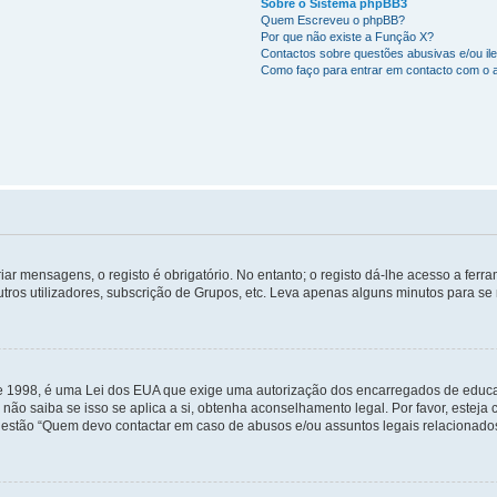
Sobre o Sistema phpBB3
Quem Escreveu o phpBB?
Por que não existe a Função X?
Contactos sobre questões abusivas e/ou ile
Como faço para entrar em contacto com o a
ar mensagens, o registo é obrigatório. No entanto; o registo dá-lhe acesso a ferr
tros utilizadores, subscrição de Grupos, etc. Leva apenas alguns minutos para se 
de 1998, é uma Lei dos EUA que exige uma autorização dos encarregados de educa
não saiba se isso se aplica a si, obtenha aconselhamento legal. Por favor, estej
uestão “Quem devo contactar em caso de abusos e/ou assuntos legais relacionado