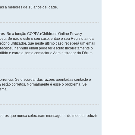
vas a menores de 13 anos de idade.
ores. Se a função COPPA (Childrens Online Privacy
ebeu. Se não é este o seu caso, então o seu Registo ainda
róprio Utilizador, que neste último caso receberá um email
o recebeu nenhum email pode ter escrito incorretamente o
ido e correto, tente contactar o Administrador do Fórum.
rrência. Se discordar das razões apontadas contacte o
ha estão corretos. Normalmente é esse o problema. Se
tema.
izadores que nunca colocaram mensagens, de modo a reduzir