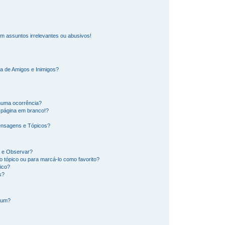
m assuntos irrelevantes ou abusivos!
a de Amigos e Inimigos?
huma ocorrência?
 página em branco!?
ensagens e Tópicos?
os e Observar?
 tópico ou para marcá-lo como favorito?
ico?
s?
rum?