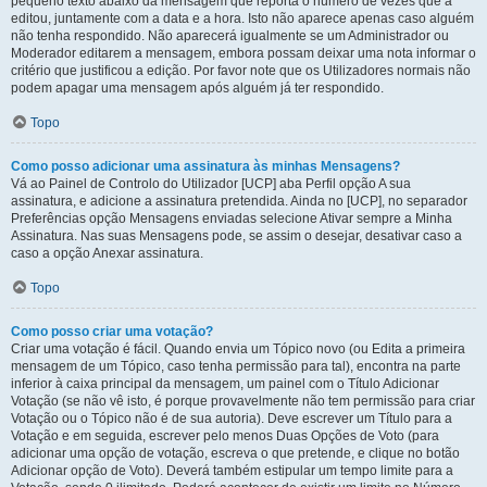
pequeno texto abaixo da mensagem que reporta o número de vezes que a
editou, juntamente com a data e a hora. Isto não aparece apenas caso alguém
não tenha respondido. Não aparecerá igualmente se um Administrador ou
Moderador editarem a mensagem, embora possam deixar uma nota informar o
critério que justificou a edição. Por favor note que os Utilizadores normais não
podem apagar uma mensagem após alguém já ter respondido.
Topo
Como posso adicionar uma assinatura às minhas Mensagens?
Vá ao Painel de Controlo do Utilizador [UCP] aba Perfil opção A sua
assinatura, e adicione a assinatura pretendida. Ainda no [UCP], no separador
Preferências opção Mensagens enviadas selecione Ativar sempre a Minha
Assinatura. Nas suas Mensagens pode, se assim o desejar, desativar caso a
caso a opção Anexar assinatura.
Topo
Como posso criar uma votação?
Criar uma votação é fácil. Quando envia um Tópico novo (ou Edita a primeira
mensagem de um Tópico, caso tenha permissão para tal), encontra na parte
inferior à caixa principal da mensagem, um painel com o Título Adicionar
Votação (se não vê isto, é porque provavelmente não tem permissão para criar
Votação ou o Tópico não é de sua autoria). Deve escrever um Título para a
Votação e em seguida, escrever pelo menos Duas Opções de Voto (para
adicionar uma opção de votação, escreva o que pretende, e clique no botão
Adicionar opção de Voto). Deverá também estipular um tempo limite para a