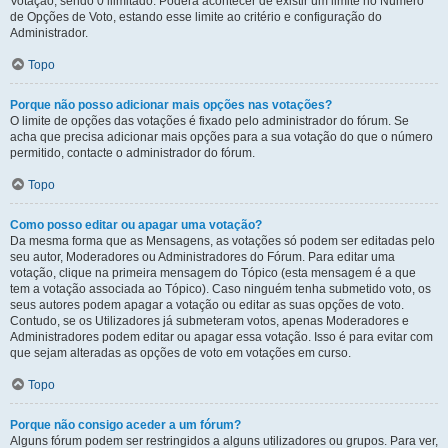
Votação, sendo 0 ilimitado. Poderá acontecer de existir um limite no Número
de Opções de Voto, estando esse limite ao critério e configuração do
Administrador.
Topo
Porque não posso adicionar mais opções nas votações?
O limite de opções das votações é fixado pelo administrador do fórum. Se
acha que precisa adicionar mais opções para a sua votação do que o número
permitido, contacte o administrador do fórum.
Topo
Como posso editar ou apagar uma votação?
Da mesma forma que as Mensagens, as votações só podem ser editadas pelo
seu autor, Moderadores ou Administradores do Fórum. Para editar uma
votação, clique na primeira mensagem do Tópico (esta mensagem é a que
tem a votação associada ao Tópico). Caso ninguém tenha submetido voto, os
seus autores podem apagar a votação ou editar as suas opções de voto.
Contudo, se os Utilizadores já submeteram votos, apenas Moderadores e
Administradores podem editar ou apagar essa votação. Isso é para evitar com
que sejam alteradas as opções de voto em votações em curso.
Topo
Porque não consigo aceder a um fórum?
Alguns fórum podem ser restringidos a alguns utilizadores ou grupos. Para ver,