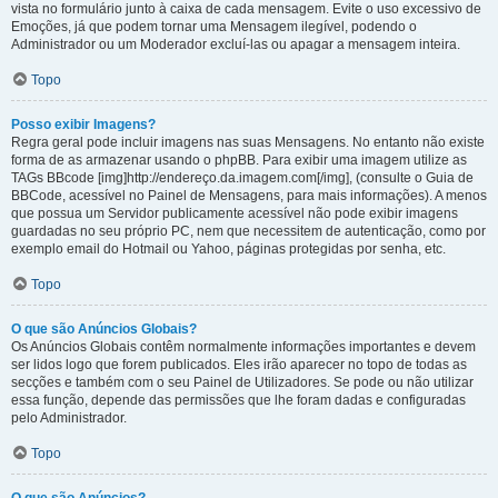
vista no formulário junto à caixa de cada mensagem. Evite o uso excessivo de
Emoções, já que podem tornar uma Mensagem ilegível, podendo o
Administrador ou um Moderador excluí-las ou apagar a mensagem inteira.
Topo
Posso exibir Imagens?
Regra geral pode incluir imagens nas suas Mensagens. No entanto não existe
forma de as armazenar usando o phpBB. Para exibir uma imagem utilize as
TAGs BBcode [img]http://endereço.da.imagem.com[/img], (consulte o Guia de
BBCode, acessível no Painel de Mensagens, para mais informações). A menos
que possua um Servidor publicamente acessível não pode exibir imagens
guardadas no seu próprio PC, nem que necessitem de autenticação, como por
exemplo email do Hotmail ou Yahoo, páginas protegidas por senha, etc.
Topo
O que são Anúncios Globais?
Os Anúncios Globais contêm normalmente informações importantes e devem
ser lidos logo que forem publicados. Eles irão aparecer no topo de todas as
secções e também com o seu Painel de Utilizadores. Se pode ou não utilizar
essa função, depende das permissões que lhe foram dadas e configuradas
pelo Administrador.
Topo