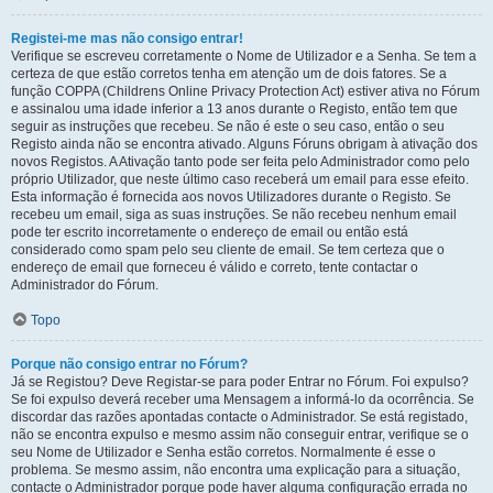
Registei-me mas não consigo entrar!
Verifique se escreveu corretamente o Nome de Utilizador e a Senha. Se tem a
certeza de que estão corretos tenha em atenção um de dois fatores. Se a
função COPPA (Childrens Online Privacy Protection Act) estiver ativa no Fórum
e assinalou uma idade inferior a 13 anos durante o Registo, então tem que
seguir as instruções que recebeu. Se não é este o seu caso, então o seu
Registo ainda não se encontra ativado. Alguns Fóruns obrigam à ativação dos
novos Registos. A Ativação tanto pode ser feita pelo Administrador como pelo
próprio Utilizador, que neste último caso receberá um email para esse efeito.
Esta informação é fornecida aos novos Utilizadores durante o Registo. Se
recebeu um email, siga as suas instruções. Se não recebeu nenhum email
pode ter escrito incorretamente o endereço de email ou então está
considerado como spam pelo seu cliente de email. Se tem certeza que o
endereço de email que forneceu é válido e correto, tente contactar o
Administrador do Fórum.
Topo
Porque não consigo entrar no Fórum?
Já se Registou? Deve Registar-se para poder Entrar no Fórum. Foi expulso?
Se foi expulso deverá receber uma Mensagem a informá-lo da ocorrência. Se
discordar das razões apontadas contacte o Administrador. Se está registado,
não se encontra expulso e mesmo assim não conseguir entrar, verifique se o
seu Nome de Utilizador e Senha estão corretos. Normalmente é esse o
problema. Se mesmo assim, não encontra uma explicação para a situação,
contacte o Administrador porque pode haver alguma configuração errada no