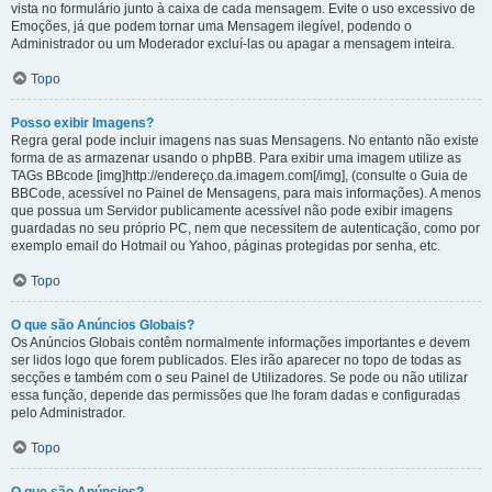
vista no formulário junto à caixa de cada mensagem. Evite o uso excessivo de
Emoções, já que podem tornar uma Mensagem ilegível, podendo o
Administrador ou um Moderador excluí-las ou apagar a mensagem inteira.
Topo
Posso exibir Imagens?
Regra geral pode incluir imagens nas suas Mensagens. No entanto não existe
forma de as armazenar usando o phpBB. Para exibir uma imagem utilize as
TAGs BBcode [img]http://endereço.da.imagem.com[/img], (consulte o Guia de
BBCode, acessível no Painel de Mensagens, para mais informações). A menos
que possua um Servidor publicamente acessível não pode exibir imagens
guardadas no seu próprio PC, nem que necessitem de autenticação, como por
exemplo email do Hotmail ou Yahoo, páginas protegidas por senha, etc.
Topo
O que são Anúncios Globais?
Os Anúncios Globais contêm normalmente informações importantes e devem
ser lidos logo que forem publicados. Eles irão aparecer no topo de todas as
secções e também com o seu Painel de Utilizadores. Se pode ou não utilizar
essa função, depende das permissões que lhe foram dadas e configuradas
pelo Administrador.
Topo