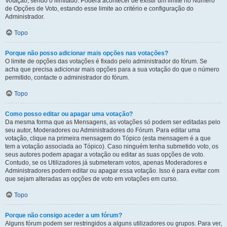
Votação, sendo 0 ilimitado. Poderá acontecer de existir um limite no Número
de Opções de Voto, estando esse limite ao critério e configuração do
Administrador.
Topo
Porque não posso adicionar mais opções nas votações?
O limite de opções das votações é fixado pelo administrador do fórum. Se
acha que precisa adicionar mais opções para a sua votação do que o número
permitido, contacte o administrador do fórum.
Topo
Como posso editar ou apagar uma votação?
Da mesma forma que as Mensagens, as votações só podem ser editadas pelo
seu autor, Moderadores ou Administradores do Fórum. Para editar uma
votação, clique na primeira mensagem do Tópico (esta mensagem é a que
tem a votação associada ao Tópico). Caso ninguém tenha submetido voto, os
seus autores podem apagar a votação ou editar as suas opções de voto.
Contudo, se os Utilizadores já submeteram votos, apenas Moderadores e
Administradores podem editar ou apagar essa votação. Isso é para evitar com
que sejam alteradas as opções de voto em votações em curso.
Topo
Porque não consigo aceder a um fórum?
Alguns fórum podem ser restringidos a alguns utilizadores ou grupos. Para ver,