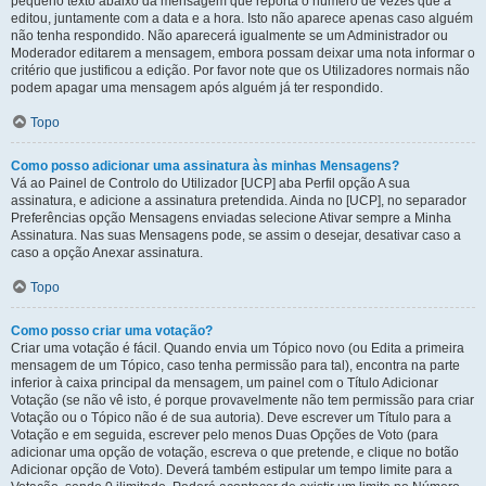
pequeno texto abaixo da mensagem que reporta o número de vezes que a
editou, juntamente com a data e a hora. Isto não aparece apenas caso alguém
não tenha respondido. Não aparecerá igualmente se um Administrador ou
Moderador editarem a mensagem, embora possam deixar uma nota informar o
critério que justificou a edição. Por favor note que os Utilizadores normais não
podem apagar uma mensagem após alguém já ter respondido.
Topo
Como posso adicionar uma assinatura às minhas Mensagens?
Vá ao Painel de Controlo do Utilizador [UCP] aba Perfil opção A sua
assinatura, e adicione a assinatura pretendida. Ainda no [UCP], no separador
Preferências opção Mensagens enviadas selecione Ativar sempre a Minha
Assinatura. Nas suas Mensagens pode, se assim o desejar, desativar caso a
caso a opção Anexar assinatura.
Topo
Como posso criar uma votação?
Criar uma votação é fácil. Quando envia um Tópico novo (ou Edita a primeira
mensagem de um Tópico, caso tenha permissão para tal), encontra na parte
inferior à caixa principal da mensagem, um painel com o Título Adicionar
Votação (se não vê isto, é porque provavelmente não tem permissão para criar
Votação ou o Tópico não é de sua autoria). Deve escrever um Título para a
Votação e em seguida, escrever pelo menos Duas Opções de Voto (para
adicionar uma opção de votação, escreva o que pretende, e clique no botão
Adicionar opção de Voto). Deverá também estipular um tempo limite para a