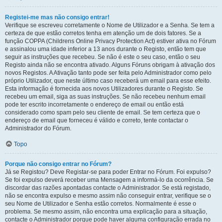
Registei-me mas não consigo entrar!
Verifique se escreveu corretamente o Nome de Utilizador e a Senha. Se tem a
certeza de que estão corretos tenha em atenção um de dois fatores. Se a
função COPPA (Childrens Online Privacy Protection Act) estiver ativa no Fórum
e assinalou uma idade inferior a 13 anos durante o Registo, então tem que
seguir as instruções que recebeu. Se não é este o seu caso, então o seu
Registo ainda não se encontra ativado. Alguns Fóruns obrigam à ativação dos
novos Registos. A Ativação tanto pode ser feita pelo Administrador como pelo
próprio Utilizador, que neste último caso receberá um email para esse efeito.
Esta informação é fornecida aos novos Utilizadores durante o Registo. Se
recebeu um email, siga as suas instruções. Se não recebeu nenhum email
pode ter escrito incorretamente o endereço de email ou então está
considerado como spam pelo seu cliente de email. Se tem certeza que o
endereço de email que forneceu é válido e correto, tente contactar o
Administrador do Fórum.
Topo
Porque não consigo entrar no Fórum?
Já se Registou? Deve Registar-se para poder Entrar no Fórum. Foi expulso?
Se foi expulso deverá receber uma Mensagem a informá-lo da ocorrência. Se
discordar das razões apontadas contacte o Administrador. Se está registado,
não se encontra expulso e mesmo assim não conseguir entrar, verifique se o
seu Nome de Utilizador e Senha estão corretos. Normalmente é esse o
problema. Se mesmo assim, não encontra uma explicação para a situação,
contacte o Administrador porque pode haver alguma configuração errada no