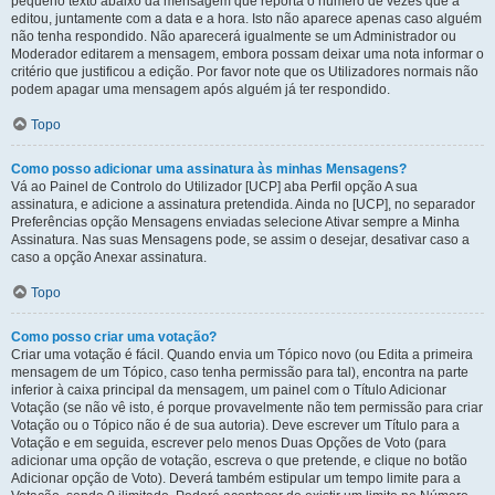
pequeno texto abaixo da mensagem que reporta o número de vezes que a
editou, juntamente com a data e a hora. Isto não aparece apenas caso alguém
não tenha respondido. Não aparecerá igualmente se um Administrador ou
Moderador editarem a mensagem, embora possam deixar uma nota informar o
critério que justificou a edição. Por favor note que os Utilizadores normais não
podem apagar uma mensagem após alguém já ter respondido.
Topo
Como posso adicionar uma assinatura às minhas Mensagens?
Vá ao Painel de Controlo do Utilizador [UCP] aba Perfil opção A sua
assinatura, e adicione a assinatura pretendida. Ainda no [UCP], no separador
Preferências opção Mensagens enviadas selecione Ativar sempre a Minha
Assinatura. Nas suas Mensagens pode, se assim o desejar, desativar caso a
caso a opção Anexar assinatura.
Topo
Como posso criar uma votação?
Criar uma votação é fácil. Quando envia um Tópico novo (ou Edita a primeira
mensagem de um Tópico, caso tenha permissão para tal), encontra na parte
inferior à caixa principal da mensagem, um painel com o Título Adicionar
Votação (se não vê isto, é porque provavelmente não tem permissão para criar
Votação ou o Tópico não é de sua autoria). Deve escrever um Título para a
Votação e em seguida, escrever pelo menos Duas Opções de Voto (para
adicionar uma opção de votação, escreva o que pretende, e clique no botão
Adicionar opção de Voto). Deverá também estipular um tempo limite para a