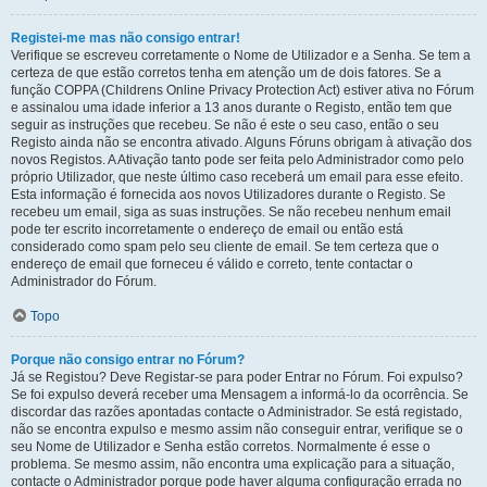
Registei-me mas não consigo entrar!
Verifique se escreveu corretamente o Nome de Utilizador e a Senha. Se tem a
certeza de que estão corretos tenha em atenção um de dois fatores. Se a
função COPPA (Childrens Online Privacy Protection Act) estiver ativa no Fórum
e assinalou uma idade inferior a 13 anos durante o Registo, então tem que
seguir as instruções que recebeu. Se não é este o seu caso, então o seu
Registo ainda não se encontra ativado. Alguns Fóruns obrigam à ativação dos
novos Registos. A Ativação tanto pode ser feita pelo Administrador como pelo
próprio Utilizador, que neste último caso receberá um email para esse efeito.
Esta informação é fornecida aos novos Utilizadores durante o Registo. Se
recebeu um email, siga as suas instruções. Se não recebeu nenhum email
pode ter escrito incorretamente o endereço de email ou então está
considerado como spam pelo seu cliente de email. Se tem certeza que o
endereço de email que forneceu é válido e correto, tente contactar o
Administrador do Fórum.
Topo
Porque não consigo entrar no Fórum?
Já se Registou? Deve Registar-se para poder Entrar no Fórum. Foi expulso?
Se foi expulso deverá receber uma Mensagem a informá-lo da ocorrência. Se
discordar das razões apontadas contacte o Administrador. Se está registado,
não se encontra expulso e mesmo assim não conseguir entrar, verifique se o
seu Nome de Utilizador e Senha estão corretos. Normalmente é esse o
problema. Se mesmo assim, não encontra uma explicação para a situação,
contacte o Administrador porque pode haver alguma configuração errada no