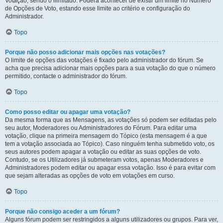
Votação, sendo 0 ilimitado. Poderá acontecer de existir um limite no Número
de Opções de Voto, estando esse limite ao critério e configuração do
Administrador.
Topo
Porque não posso adicionar mais opções nas votações?
O limite de opções das votações é fixado pelo administrador do fórum. Se
acha que precisa adicionar mais opções para a sua votação do que o número
permitido, contacte o administrador do fórum.
Topo
Como posso editar ou apagar uma votação?
Da mesma forma que as Mensagens, as votações só podem ser editadas pelo
seu autor, Moderadores ou Administradores do Fórum. Para editar uma
votação, clique na primeira mensagem do Tópico (esta mensagem é a que
tem a votação associada ao Tópico). Caso ninguém tenha submetido voto, os
seus autores podem apagar a votação ou editar as suas opções de voto.
Contudo, se os Utilizadores já submeteram votos, apenas Moderadores e
Administradores podem editar ou apagar essa votação. Isso é para evitar com
que sejam alteradas as opções de voto em votações em curso.
Topo
Porque não consigo aceder a um fórum?
Alguns fórum podem ser restringidos a alguns utilizadores ou grupos. Para ver,