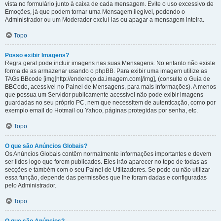
vista no formulário junto à caixa de cada mensagem. Evite o uso excessivo de
Emoções, já que podem tornar uma Mensagem ilegível, podendo o
Administrador ou um Moderador excluí-las ou apagar a mensagem inteira.
Topo
Posso exibir Imagens?
Regra geral pode incluir imagens nas suas Mensagens. No entanto não existe
forma de as armazenar usando o phpBB. Para exibir uma imagem utilize as
TAGs BBcode [img]http://endereço.da.imagem.com[/img], (consulte o Guia de
BBCode, acessível no Painel de Mensagens, para mais informações). A menos
que possua um Servidor publicamente acessível não pode exibir imagens
guardadas no seu próprio PC, nem que necessitem de autenticação, como por
exemplo email do Hotmail ou Yahoo, páginas protegidas por senha, etc.
Topo
O que são Anúncios Globais?
Os Anúncios Globais contêm normalmente informações importantes e devem
ser lidos logo que forem publicados. Eles irão aparecer no topo de todas as
secções e também com o seu Painel de Utilizadores. Se pode ou não utilizar
essa função, depende das permissões que lhe foram dadas e configuradas
pelo Administrador.
Topo