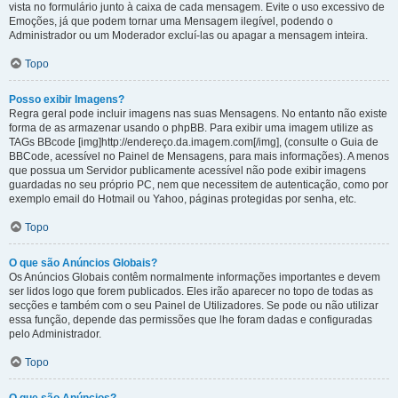
vista no formulário junto à caixa de cada mensagem. Evite o uso excessivo de
Emoções, já que podem tornar uma Mensagem ilegível, podendo o
Administrador ou um Moderador excluí-las ou apagar a mensagem inteira.
Topo
Posso exibir Imagens?
Regra geral pode incluir imagens nas suas Mensagens. No entanto não existe
forma de as armazenar usando o phpBB. Para exibir uma imagem utilize as
TAGs BBcode [img]http://endereço.da.imagem.com[/img], (consulte o Guia de
BBCode, acessível no Painel de Mensagens, para mais informações). A menos
que possua um Servidor publicamente acessível não pode exibir imagens
guardadas no seu próprio PC, nem que necessitem de autenticação, como por
exemplo email do Hotmail ou Yahoo, páginas protegidas por senha, etc.
Topo
O que são Anúncios Globais?
Os Anúncios Globais contêm normalmente informações importantes e devem
ser lidos logo que forem publicados. Eles irão aparecer no topo de todas as
secções e também com o seu Painel de Utilizadores. Se pode ou não utilizar
essa função, depende das permissões que lhe foram dadas e configuradas
pelo Administrador.
Topo