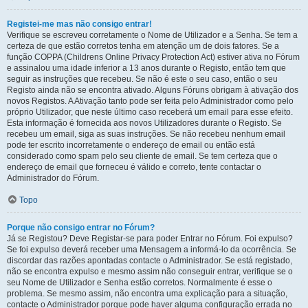
Registei-me mas não consigo entrar!
Verifique se escreveu corretamente o Nome de Utilizador e a Senha. Se tem a
certeza de que estão corretos tenha em atenção um de dois fatores. Se a
função COPPA (Childrens Online Privacy Protection Act) estiver ativa no Fórum
e assinalou uma idade inferior a 13 anos durante o Registo, então tem que
seguir as instruções que recebeu. Se não é este o seu caso, então o seu
Registo ainda não se encontra ativado. Alguns Fóruns obrigam à ativação dos
novos Registos. A Ativação tanto pode ser feita pelo Administrador como pelo
próprio Utilizador, que neste último caso receberá um email para esse efeito.
Esta informação é fornecida aos novos Utilizadores durante o Registo. Se
recebeu um email, siga as suas instruções. Se não recebeu nenhum email
pode ter escrito incorretamente o endereço de email ou então está
considerado como spam pelo seu cliente de email. Se tem certeza que o
endereço de email que forneceu é válido e correto, tente contactar o
Administrador do Fórum.
Topo
Porque não consigo entrar no Fórum?
Já se Registou? Deve Registar-se para poder Entrar no Fórum. Foi expulso?
Se foi expulso deverá receber uma Mensagem a informá-lo da ocorrência. Se
discordar das razões apontadas contacte o Administrador. Se está registado,
não se encontra expulso e mesmo assim não conseguir entrar, verifique se o
seu Nome de Utilizador e Senha estão corretos. Normalmente é esse o
problema. Se mesmo assim, não encontra uma explicação para a situação,
contacte o Administrador porque pode haver alguma configuração errada no