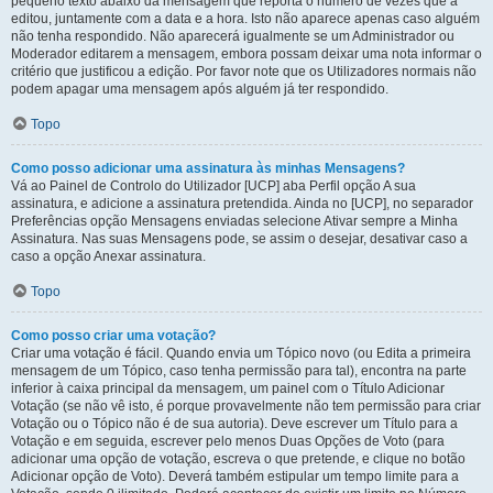
pequeno texto abaixo da mensagem que reporta o número de vezes que a
editou, juntamente com a data e a hora. Isto não aparece apenas caso alguém
não tenha respondido. Não aparecerá igualmente se um Administrador ou
Moderador editarem a mensagem, embora possam deixar uma nota informar o
critério que justificou a edição. Por favor note que os Utilizadores normais não
podem apagar uma mensagem após alguém já ter respondido.
Topo
Como posso adicionar uma assinatura às minhas Mensagens?
Vá ao Painel de Controlo do Utilizador [UCP] aba Perfil opção A sua
assinatura, e adicione a assinatura pretendida. Ainda no [UCP], no separador
Preferências opção Mensagens enviadas selecione Ativar sempre a Minha
Assinatura. Nas suas Mensagens pode, se assim o desejar, desativar caso a
caso a opção Anexar assinatura.
Topo
Como posso criar uma votação?
Criar uma votação é fácil. Quando envia um Tópico novo (ou Edita a primeira
mensagem de um Tópico, caso tenha permissão para tal), encontra na parte
inferior à caixa principal da mensagem, um painel com o Título Adicionar
Votação (se não vê isto, é porque provavelmente não tem permissão para criar
Votação ou o Tópico não é de sua autoria). Deve escrever um Título para a
Votação e em seguida, escrever pelo menos Duas Opções de Voto (para
adicionar uma opção de votação, escreva o que pretende, e clique no botão
Adicionar opção de Voto). Deverá também estipular um tempo limite para a