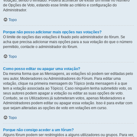
Votação, sendo 0 ilimitado. Poderá acontecer de existir um limite no Número
de Opções de Voto, estando esse limite ao critério e configuração do
Administrador.
Topo
Porque não posso adicionar mais opções nas votações?
O limite de opções das votações é fixado pelo administrador do fórum. Se
acha que precisa adicionar mais opções para a sua votação do que o número
permitido, contacte o administrador do fórum.
Topo
Como posso editar ou apagar uma votação?
Da mesma forma que as Mensagens, as votações só podem ser editadas pelo
seu autor, Moderadores ou Administradores do Fórum. Para editar uma
votação, clique na primeira mensagem do Tópico (esta mensagem é a que
tem a votação associada ao Tópico). Caso ninguém tenha submetido voto, os
seus autores podem apagar a votação ou editar as suas opções de voto.
Contudo, se os Utilizadores já submeteram votos, apenas Moderadores e
Administradores podem editar ou apagar essa votação. Isso é para evitar com
que sejam alteradas as opções de voto em votações em curso.
Topo
Porque não consigo aceder a um fórum?
Alguns fórum podem ser restringidos a alguns utilizadores ou grupos. Para ver,