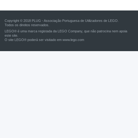
Copyright © 2018 PLUG - Associação Portuguesa de Utilizadores de LEGO.
Todos os direitos reservados.
LEGO® é uma marca registada da LEGO Company, que não patrocina nem apoia
este site.
O site LEGO® poderá ser visitado em
www.lego.com