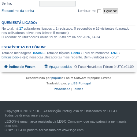
Senha:
Esqueci-me da senha
Lembrar-me
QUEM ESTÁ LIGADO:
No total, há
17
utilizadores ligados :: 1 registado, 0 escondido e 16 visitantes (baseado
nos utilizadores ativos nos últimos 5 minutos)
O recorde de utilizadores online foi de 2580 em 06 abr 2026, 14:34
ESTATÍSTICAS DO FÓRUM:
Total de mensagens
165046
• Total de tópicos
12994
• Total de membros
1261
•
bmcustodio
é o(a) nosso(a) Utilizador(a) mais recente. Bem-vindo(a) ao Fórum
Índice do Fórum
Apagar cookies
O Fuso Horário do Fórum é
UTC+01:00
Desenvolvido por
phpBB
® Forum Software © phpBB Limited
Traduzido por:
phpBB Portugal
Privacidade
|
Termos
Copyright © 2018 PLUG - Associação Portuguesa de Utilizadores de LEGO.
Todos os direitos reservados.
LEGO® é uma marca registada da LEGO Company, que não patrocina nem apoia
este site.
O site LEGO® poderá ser visitado em
www.lego.com