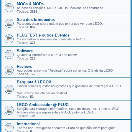
MOCs & MODs
As nossas criações: MOCs, MODs, técnicas de construção.
Tópicos:
3628
Sala dos brinquedos
Para conversar sobre tudo o que tenha que ver com LEGO.
Tópicos:
862
PLUGFEST e outros Eventos
Os encontros e reuniões da comunidade AFOL!
Tópicos:
373
Software
Quando a informática e o LEGO se unem!
Tópicos:
213
Reviews
Aqui podes encontrar "Reviews" sobre conjuntos Oficiais da LEGO
Tópicos:
172
Pergunta à LEGO®
Coloca aqui as questões/sugestões que gostarias de endereçar à LEGO.
Nós fazêmo-las chegar ao destino!
Tópicos:
51
LEGO Ambassador @ PLUG
Secção para interagir (informações, troca de ideias, etc...) com o LEGO
Ambassador que representa a PLUG, junto da LEGO.
Tópicos:
195
International
For the non-Portuguese speakers / Para os que não falam português
Tópicos:
8