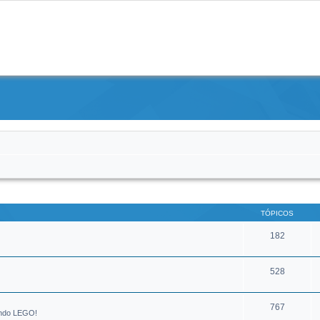
TÓPICOS
182
528
767
undo LEGO!