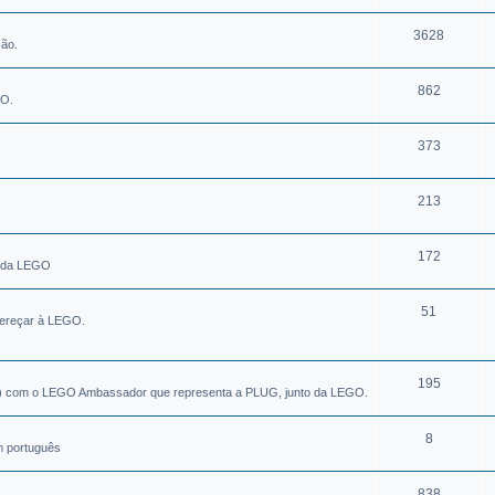
3628
ão.
862
GO.
373
213
172
s da LEGO
51
dereçar à LEGO.
195
tc...) com o LEGO Ambassador que representa a PLUG, junto da LEGO.
8
m português
838