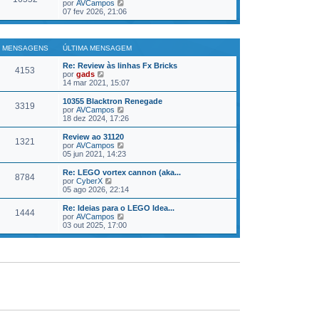
Veja a última Mensagem
por
AVCampos
07 fev 2026, 21:06
MENSAGENS
ÚLTIMA MENSAGEM
Re: Review às linhas Fx Bricks
4153
Veja a última Mensagem
por
gads
14 mar 2021, 15:07
10355 Blacktron Renegade
3319
Veja a última Mensagem
por
AVCampos
18 dez 2024, 17:26
Review ao 31120
1321
Veja a última Mensagem
por
AVCampos
05 jun 2021, 14:23
Re: LEGO vortex cannon (aka...
8784
Veja a última Mensagem
por
CyberX
05 ago 2026, 22:14
Re: Ideias para o LEGO Idea...
1444
Veja a última Mensagem
por
AVCampos
03 out 2025, 17:00