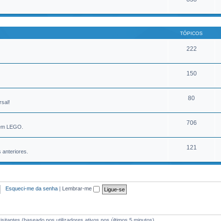
TÓPICOS
222
150
80
rsal!
706
 em LEGO.
121
anteriores.
Esqueci-me da senha
|
Lembrar-me
visitantes (baseado nos utilizadores ativos nos últimos 5 minutos)