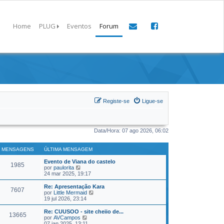
Home
PLUG
Eventos
Forum
Registe-se
Ligue-se
Data/Hora: 07 ago 2026, 06:02
MENSAGENS
ÚLTIMA MENSAGEM
Evento de Viana do castelo
1985
Veja a última Mensagem
por
paulorita
24 mar 2025, 19:17
Re: Apresentação Kara
7607
Veja a última Mensagem
por
Little Mermaid
19 jul 2026, 23:14
Re: CUUSOO - site cheiio de...
13665
Veja a última Mensagem
por
AVCampos
07 jan 2025, 13:11