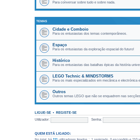
Para conversar sobre tudo e sobre nada.
TEMAS
Cidade e Comboio
Para os entusiastas dos temas contemporâneos.
Espaço
Para os entusiastas da exploração espacial do futuro!
Histórico
Para os entusiastas das batalhas épicas da história unive
LEGO Technic & MINDSTORMS
Para os mais especializados em mecânica e electrónica
Outros
Outros temas LEGO que não se enquadrem nas secções 
LIGUE-SE
•
REGISTE-SE
Utilizador:
Senha:
QUEM ESTÁ LIGADO:
No total, há
111
utilizadores ligados :: 1 registado, 0 escondido e 110 