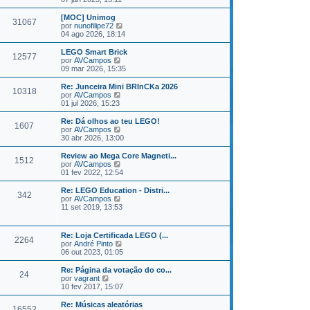
[MOC] Unimog
31067
Veja a última Mensagem
por
nunofilipe72
04 ago 2026, 18:14
LEGO Smart Brick
12577
Veja a última Mensagem
por
AVCampos
09 mar 2026, 15:35
Re: Junceira Mini BRInCKa 2026
10318
Veja a última Mensagem
por
AVCampos
01 jul 2026, 15:23
Re: Dá olhos ao teu LEGO!
1607
Veja a última Mensagem
por
AVCampos
30 abr 2026, 13:00
Review ao Mega Core Magneti...
1512
Veja a última Mensagem
por
AVCampos
01 fev 2022, 12:54
Re: LEGO Education - Distri...
342
Veja a última Mensagem
por
AVCampos
11 set 2019, 13:53
Re: Loja Certificada LEGO (...
2264
Veja a última Mensagem
por
André Pinto
06 out 2023, 01:05
Re: Página da votação do co...
24
Veja a última Mensagem
por
vagrant
10 fev 2017, 15:07
Re: Músicas aleatórias
16552