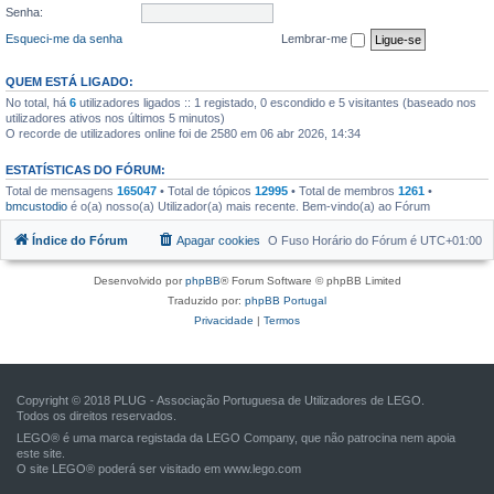
Senha:
Esqueci-me da senha
Lembrar-me
QUEM ESTÁ LIGADO:
No total, há
6
utilizadores ligados :: 1 registado, 0 escondido e 5 visitantes (baseado nos
utilizadores ativos nos últimos 5 minutos)
O recorde de utilizadores online foi de 2580 em 06 abr 2026, 14:34
ESTATÍSTICAS DO FÓRUM:
Total de mensagens
165047
• Total de tópicos
12995
• Total de membros
1261
•
bmcustodio
é o(a) nosso(a) Utilizador(a) mais recente. Bem-vindo(a) ao Fórum
Índice do Fórum
Apagar cookies
O Fuso Horário do Fórum é
UTC+01:00
Desenvolvido por
phpBB
® Forum Software © phpBB Limited
Traduzido por:
phpBB Portugal
Privacidade
|
Termos
Copyright © 2018 PLUG - Associação Portuguesa de Utilizadores de LEGO.
Todos os direitos reservados.
LEGO® é uma marca registada da LEGO Company, que não patrocina nem apoia
este site.
O site LEGO® poderá ser visitado em
www.lego.com