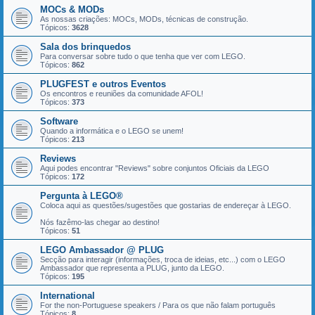
MOCs & MODs
As nossas criações: MOCs, MODs, técnicas de construção.
Tópicos:
3628
Sala dos brinquedos
Para conversar sobre tudo o que tenha que ver com LEGO.
Tópicos:
862
PLUGFEST e outros Eventos
Os encontros e reuniões da comunidade AFOL!
Tópicos:
373
Software
Quando a informática e o LEGO se unem!
Tópicos:
213
Reviews
Aqui podes encontrar "Reviews" sobre conjuntos Oficiais da LEGO
Tópicos:
172
Pergunta à LEGO®
Coloca aqui as questões/sugestões que gostarias de endereçar à LEGO.
Nós fazêmo-las chegar ao destino!
Tópicos:
51
LEGO Ambassador @ PLUG
Secção para interagir (informações, troca de ideias, etc...) com o LEGO
Ambassador que representa a PLUG, junto da LEGO.
Tópicos:
195
International
For the non-Portuguese speakers / Para os que não falam português
Tópicos:
8