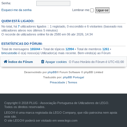
Senha:
Esqueci-me da senha
Lembrar-me
QUEM ESTÁ LIGADO:
No total, há
7
utilizadores ligados :: 1 registado, 0 escondido e 6 visitantes (baseado nos
utilizadores ativos nos últimos 5 minutos)
O recorde de utilizadores online foi de 2580 em 06 abr 2026, 14:34
ESTATÍSTICAS DO FÓRUM:
Total de mensagens
165044
• Total de tópicos
12994
• Total de membros
1261
•
bmcustodio
é o(a) nosso(a) Utilizador(a) mais recente. Bem-vindo(a) ao Fórum
Índice do Fórum
Apagar cookies
O Fuso Horário do Fórum é
UTC+01:00
Desenvolvido por
phpBB
® Forum Software © phpBB Limited
Traduzido por:
phpBB Portugal
Privacidade
|
Termos
Copyright © 2018 PLUG - Associação Portuguesa de Utilizadores de LEGO.
Todos os direitos reservados.
LEGO® é uma marca registada da LEGO Company, que não patrocina nem apoia
este site.
O site LEGO® poderá ser visitado em
www.lego.com