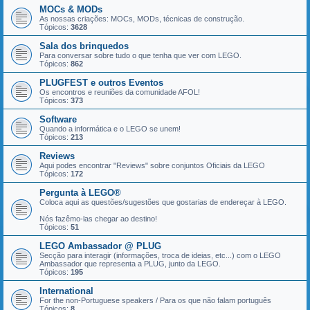
MOCs & MODs
As nossas criações: MOCs, MODs, técnicas de construção.
Tópicos:
3628
Sala dos brinquedos
Para conversar sobre tudo o que tenha que ver com LEGO.
Tópicos:
862
PLUGFEST e outros Eventos
Os encontros e reuniões da comunidade AFOL!
Tópicos:
373
Software
Quando a informática e o LEGO se unem!
Tópicos:
213
Reviews
Aqui podes encontrar "Reviews" sobre conjuntos Oficiais da LEGO
Tópicos:
172
Pergunta à LEGO®
Coloca aqui as questões/sugestões que gostarias de endereçar à LEGO.
Nós fazêmo-las chegar ao destino!
Tópicos:
51
LEGO Ambassador @ PLUG
Secção para interagir (informações, troca de ideias, etc...) com o LEGO
Ambassador que representa a PLUG, junto da LEGO.
Tópicos:
195
International
For the non-Portuguese speakers / Para os que não falam português
Tópicos:
8