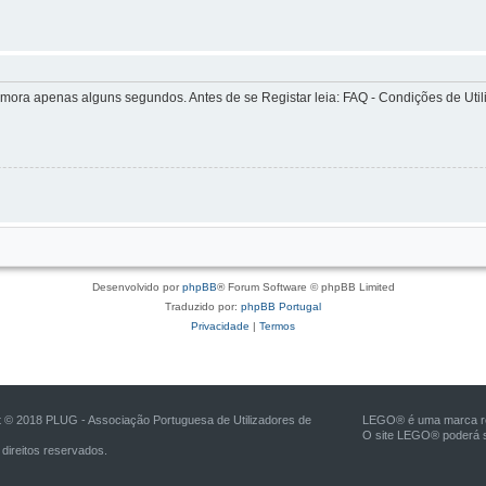
ra apenas alguns segundos. Antes de se Registar leia: FAQ - Condições de Utiliz
Desenvolvido por
phpBB
® Forum Software © phpBB Limited
Traduzido por:
phpBB Portugal
Privacidade
|
Termos
t © 2018 PLUG - Associação Portuguesa de Utilizadores de
LEGO® é uma marca reg
O site LEGO® poderá s
direitos reservados.