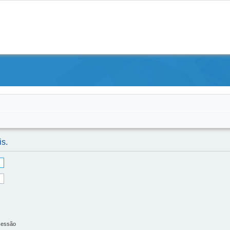
is.
sessão