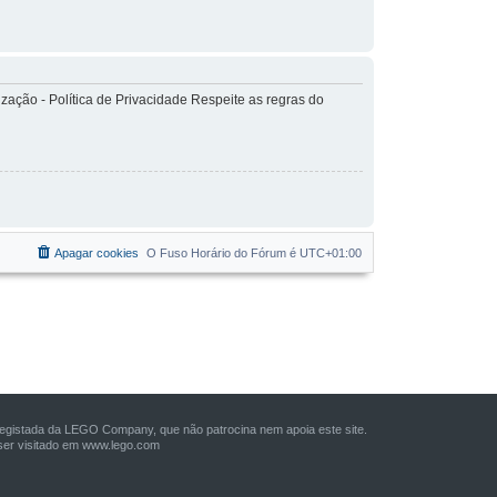
ação - Política de Privacidade Respeite as regras do
Apagar cookies
O Fuso Horário do Fórum é
UTC+01:00
istada da LEGO Company, que não patrocina nem apoia este site.
er visitado em
www.lego.com