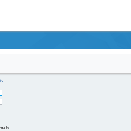
is.
sessão