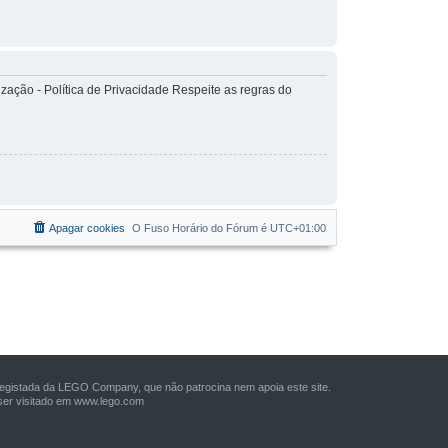
ação - Política de Privacidade Respeite as regras do
Apagar cookies
O Fuso Horário do Fórum é
UTC+01:00
istada da LEGO Company, que não patrocina nem apoia este site.
er visitado em
www.lego.com