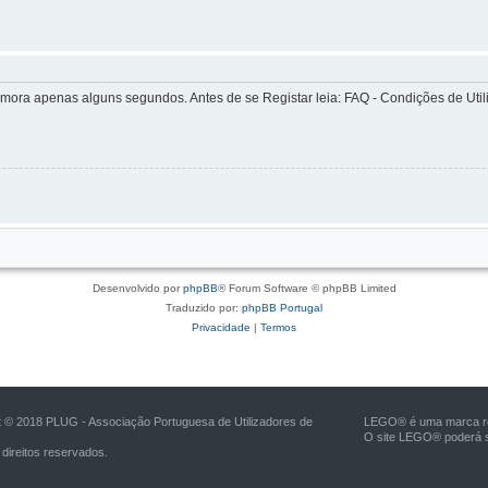
ra apenas alguns segundos. Antes de se Registar leia: FAQ - Condições de Utiliz
Desenvolvido por
phpBB
® Forum Software © phpBB Limited
Traduzido por:
phpBB Portugal
Privacidade
|
Termos
t © 2018 PLUG - Associação Portuguesa de Utilizadores de
LEGO® é uma marca reg
O site LEGO® poderá s
direitos reservados.