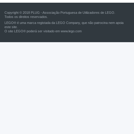
Copyright © 2018 PLUG - Associação Portuguesa de Utilizadores de LEGO.
Todos os direitos reservados.
LEGO® é uma marca registada da LEGO Company, que não patrocina nem apoia
este site.
O site LEGO® poderá ser visitado em
www.lego.com