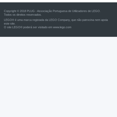
Copyright © 2018 PLUG - Associação Portuguesa de Utilizadores de LEGO.
Todos os direitos reservados.
LEGO® é uma marca registada da LEGO Company, que não patrocina nem apoia
este site.
O site LEGO® poderá ser visitado em
www.lego.com