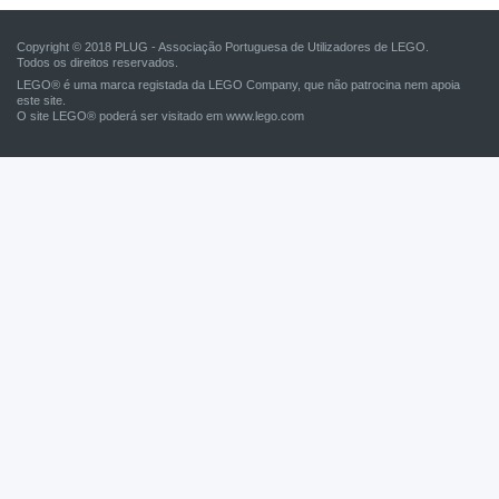
Copyright © 2018 PLUG - Associação Portuguesa de Utilizadores de LEGO.
Todos os direitos reservados.
LEGO® é uma marca registada da LEGO Company, que não patrocina nem apoia
este site.
O site LEGO® poderá ser visitado em
www.lego.com