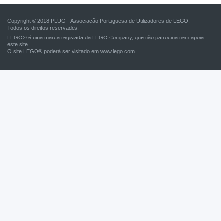
Copyright © 2018 PLUG - Associação Portuguesa de Utilizadores de LEGO.
Todos os direitos reservados.
LEGO® é uma marca registada da LEGO Company, que não patrocina nem apoia
este site.
O site LEGO® poderá ser visitado em
www.lego.com