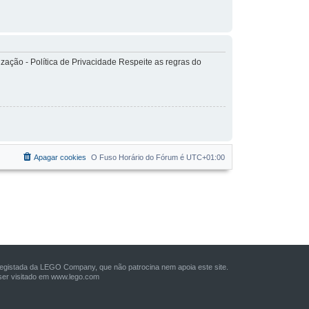
ação - Política de Privacidade Respeite as regras do
Apagar cookies
O Fuso Horário do Fórum é
UTC+01:00
istada da LEGO Company, que não patrocina nem apoia este site.
er visitado em
www.lego.com