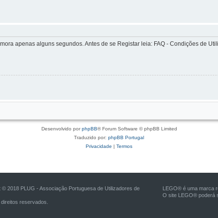
ra apenas alguns segundos. Antes de se Registar leia: FAQ - Condições de Utiliz
Desenvolvido por
phpBB
® Forum Software © phpBB Limited
Traduzido por:
phpBB Portugal
Privacidade
|
Termos
t © 2018 PLUG - Associação Portuguesa de Utilizadores de
LEGO® é uma marca reg
O site LEGO® poderá s
direitos reservados.