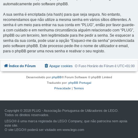
automaticamente pelo software phpBB.
A sua senha é encriptada (via hash) para que seja segura. No entanto,
recomendamos que não utilize a mesma senha em vários sítios diferentes. A
senha é um meio para entrar na sua conta em “PLUG”, então por favor guarde-
a com cuidado e em nenhuma circunstância alguém relacionado com “PLUG”,
phpBB ou um terceiro, tem legitimidade para lhe pedir a senha. Se esquecer a
senha da sua conta, pode usar a opção “Esqueci-me da senha” providenciada
pelo software phpBB. Este processo pede-lhe o nome de utilizador e email,
para o phpBB gerar uma nova senha e reativar o seu registo.
Índice do Fórum
Apagar cookies
O Fuso Horário do Fórum é
UTC+01:00
Desenvolvido por
phpBB
® Forum Software © phpBB Limited
Traduzido por:
phpBB Portugal
Privacidade
|
Termos
Copyright © 2018 PLUG - Associação Portuguesa de Utilizadores de LEGO.
Todos os direitos reservados.
LEGO® é uma marca registada da LEGO Company, que não patrocina nem apoia
este site.
O site LEGO® poderá ser visitado em
www.lego.com