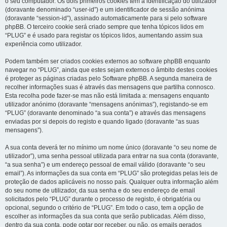
o seu computador. Os dois primeiros cookies têm a identificação do utilizador
(doravante denominado “user-id”) e um identificador de sessão anónima
(doravante “session-id”), assinado automaticamente para si pelo software
phpBB. O terceiro cookie será criado sempre que tenha tópicos lidos em
“PLUG” e é usado para registar os tópicos lidos, aumentando assim sua
experiência como utilizador.
Podem também ser criados cookies externos ao software phpBB enquanto
navegar no “PLUG”, ainda que estes sejam externos o âmbito destes cookies
é proteger as páginas criadas pelo Software phpBB. A segunda maneira de
recolher informações suas é através das mensagens que partilha connosco.
Esta recolha pode fazer-se mas não está limitada a: mensagens enquanto
utilizador anónimo (doravante “mensagens anónimas”), registando-se em
“PLUG” (doravante denominado “a sua conta”) e através das mensagens
enviadas por si depois do registo e quando ligado (doravante “as suas
mensagens”).
A sua conta deverá ter no mínimo um nome único (doravante “o seu nome de
utilizador”), uma senha pessoal utilizada para entrar na sua conta (doravante,
“a sua senha”) e um endereço pessoal de email válido (doravante “o seu
email”). As informações da sua conta em “PLUG” são protegidas pelas leis de
proteção de dados aplicáveis no nosso país. Qualquer outra informação além
do seu nome de utilizador, da sua senha e do seu endereço de email
solicitados pelo “PLUG” durante o processo de registo, é obrigatória ou
opcional, segundo o critério de “PLUG”. Em todo o caso, tem a opção de
escolher as informações da sua conta que serão publicadas. Além disso,
dentro da sua conta, pode optar por receber, ou não, os emails gerados