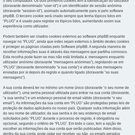
o seu computador. Os dois primeiros cookies têm a identificação do utilizador
(doravante denominado “user-id”) e um identificador de sessão anónima
(doravante “session-id”), assinado automaticamente para si pelo software
phpBB. O terceiro cookie será criado sempre que tenha tópicos lidos em
“PLUG” e é usado para registar os tópicos lidos, aumentando assim sua
experiência como utilizador.
Podem também ser criados cookies externos ao software phpBB enquanto
navegar no “PLUG”, ainda que estes sejam externos o âmbito destes cookies
é proteger as páginas criadas pelo Software phpBB. A segunda maneira de
recolher informações suas é através das mensagens que partilha connosco.
Esta recolha pode fazer-se mas não está limitada a: mensagens enquanto
utilizador anónimo (doravante “mensagens anónimas”), registando-se em
“PLUG” (doravante denominado “a sua conta”) e através das mensagens
enviadas por si depois do registo e quando ligado (doravante “as suas
mensagens”).
A sua conta deverá ter no mínimo um nome único (doravante “o seu nome de
utilizador”), uma senha pessoal utilizada para entrar na sua conta (doravante,
“a sua senha”) e um endereço pessoal de email válido (doravante “o seu
email”). As informações da sua conta em “PLUG” são protegidas pelas leis de
proteção de dados aplicáveis no nosso país. Qualquer outra informação além
do seu nome de utilizador, da sua senha e do seu endereço de email
solicitados pelo “PLUG” durante o processo de registo, é obrigatória ou
opcional, segundo o critério de “PLUG”. Em todo o caso, tem a opção de
escolher as informações da sua conta que serão publicadas. Além disso,
dentro da sua conta, pode optar por receber, ou não, os emails gerados