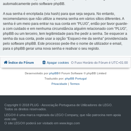
automaticamente pelo software phpBB.
A sua senha é encriptada (via hash) para que seja segura. No entanto,
recomendamos que não utilize a mesma senha em vários sítios diferentes. A
senha é um meio para entrar na sua conta em “PLUG”, então por favor guarde-
a com cuidado e em nenhuma circunstância alguém relacionado com “PLUG”,
phpBB ou um terceiro, tem legitimidade para lhe pedir a senha. Se esquecer a
senha da sua conta, pode usar a opção “Esqueci-me da senha” providenciada
pelo software phpBB. Este processo pede-lhe o nome de utilizador e email,
para o phpBB gerar uma nova senha e reativar o seu registo.
Índice do Fórum
Apagar cookies
O Fuso Horário do Fórum é
UTC+01:00
Desenvolvido por
phpBB
® Forum Software © phpBB Limited
Traduzido por:
phpBB Portugal
Privacidade
|
Termos
Copyright © 2018 PLUG - Associação Portuguesa de Utilizadores de LEGO.
Todos os direitos reservados.
LEGO® é uma marca registada da LEGO Company, que não patrocina nem apoia
este site.
O site LEGO® poderá ser visitado em
www.lego.com