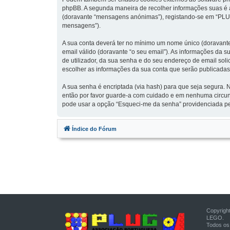
phpBB. A segunda maneira de recolher informações suas é 
(doravante “mensagens anónimas”), registando-se em “PLUG
mensagens”).
A sua conta deverá ter no mínimo um nome único (doravante 
email válido (doravante “o seu email”). As informações da 
de utilizador, da sua senha e do seu endereço de email soli
escolher as informações da sua conta que serão publicadas.
A sua senha é encriptada (via hash) para que seja segura.
então por favor guarde-a com cuidado e em nenhuma circuns
pode usar a opção “Esqueci-me da senha” providenciada pel
Índice do Fórum
Copyrigh
LEGO.
Todos os 