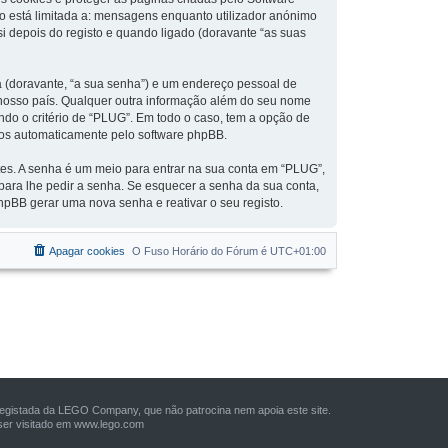
o está limitada a: mensagens enquanto utilizador anónimo
 depois do registo e quando ligado (doravante “as suas
a (doravante, “a sua senha”) e um endereço pessoal de
o nosso país. Qualquer outra informação além do seu nome
undo o critério de “PLUG”. Em todo o caso, tem a opção de
ados automaticamente pelo software phpBB.
tes. A senha é um meio para entrar na sua conta em “PLUG”,
ara lhe pedir a senha. Se esquecer a senha da sua conta,
hpBB gerar uma nova senha e reativar o seu registo.
Apagar cookies
O Fuso Horário do Fórum é
UTC+01:00
istada da LEGO Company, que não patrocina nem apoia este site.
er visitado em
www.lego.com