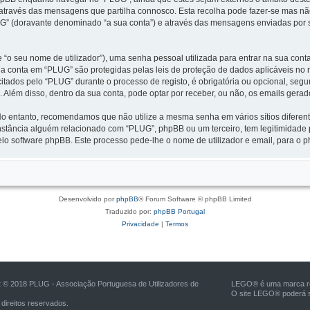
através das mensagens que partilha connosco. Esta recolha pode fazer-se mas nã
” (doravante denominado “a sua conta”) e através das mensagens enviadas por si
“o seu nome de utilizador”), uma senha pessoal utilizada para entrar na sua cont
sua conta em “PLUG” são protegidas pelas leis de proteção de dados aplicáveis n
citados pelo “PLUG” durante o processo de registo, é obrigatória ou opcional, seg
 Além disso, dentro da sua conta, pode optar por receber, ou não, os emails ger
 No entanto, recomendamos que não utilize a mesma senha em vários sítios diferen
tância alguém relacionado com “PLUG”, phpBB ou um terceiro, tem legitimidade p
o software phpBB. Este processo pede-lhe o nome de utilizador e email, para o p
Desenvolvido por
phpBB
® Forum Software © phpBB Limited
Traduzido por:
phpBB Portugal
Privacidade
|
Termos
t © 2018 PLUG - Associação Portuguesa de Utilizadores de
LEGO® é uma marca reg
O site LEGO® poderá s
direitos reservados.