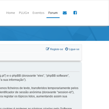
Home
PLUG
Eventos
Forum
Registe-se
Ligue-se
.pt”) e o phpBB (doravante “eles”, “phpBB software”,
a sua informação”).
os ficheiros de texto, transferidos temporariamente pelos
entificador de sessão anónima (doravante “session-id”),
ra registar os tópicos lidos, aumentando assim sua
 cookies é proteger as páginas criadas pelo Software