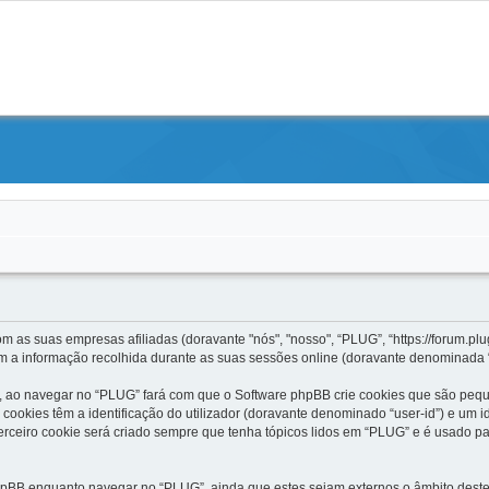
 as suas empresas afiliadas (doravante "nós", "nosso", “PLUG”, “https://forum.plug
 a informação recolhida durante as suas sessões online (doravante denominada “
 ao navegar no “PLUG” fará com que o Software phpBB crie cookies que são pequen
ookies têm a identificação do utilizador (doravante denominado “user-id”) e um id
rceiro cookie será criado sempre que tenha tópicos lidos em “PLUG” e é usado pa
pBB enquanto navegar no “PLUG”, ainda que estes sejam externos o âmbito destes