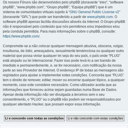
Os nossos Fóruns são desenvolvidos pelo phpBB (doravante “eles”, “software
phpBB”, “www.phpbb.com”, “Grupo phpBB”, “Equipa phpBB”) que é um
sistema de comunidades virtuais sujeito à “
GNU General Public License v2
”
(doravante “GPL”) que pode ser transferido a partir de
www.phpbb.com
. O
software phpBB apenas facilita discussões através da Internet. O Grupo phpBB
não é responsável pelo conteúdo que nós permitimos e/ou impedimos e/ou
pela conduta permitida. Para mais informações sobre o phpBB, consulte:
https://www.phpbb.com/
.
Compromete-se a não colocar qualquer mensagem abusiva, obscena, vulgar,
insultuosa, de ódio, ameaçadora, sexualmente tendenciosa ou qualquer outro
material que possa violar qualquer lei seja do seu país, o país onde “PLUG”
está alojado ou lei Internacional. Fazer isso pode levá-lo a ser banido de
imediato e permanentemente, e, se for necessário, com notificação da nossa
parte ao seu Provedor de Internet. O endereço IP de todas as mensagens são
registados para ajudar a implementar estas condições. Concorda que “PLUG”
tem o direito de remover, editar, mover ou encerrar qualquer tópico, a qualquer
momento, caso este considere necessário. Como utilizador aceita que as
informações que forneceu acima sejam guardadas numa Base de Dados.
Apesar desta informação não ser divulgada a terceiros sem o seu
consentimento, o “PLUG” ou o phpBB não podem ser responsabilizados por
qualquer atentado Hacker, que possam expor essa informação.