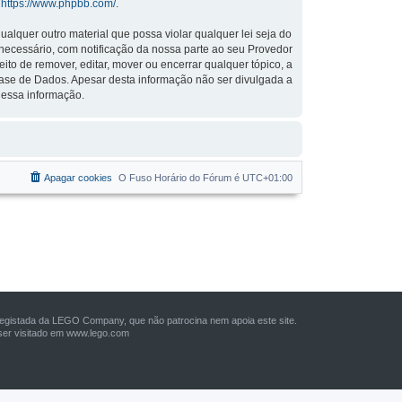
:
https://www.phpbb.com/
.
lquer outro material que possa violar qualquer lei seja do
r necessário, com notificação da nossa parte ao seu Provedor
to de remover, editar, mover ou encerrar qualquer tópico, a
ase de Dados. Apesar desta informação não ser divulgada a
 essa informação.
Apagar cookies
O Fuso Horário do Fórum é
UTC+01:00
istada da LEGO Company, que não patrocina nem apoia este site.
er visitado em
www.lego.com