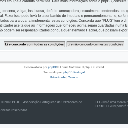
mos e/ou pela conduta permitida. Para mais informações sobre o phpBB, consulte
scena, vulgar, insultuosa, de ódio, ameaçadora, sexualmente tendenciosa ou qua
nal. Fazer isso pode levá-lo a ser banido de imediato e permanentemente, e, se fo
tados para ajudar a implementar estas condições. Concorda que “PLUG” tem o direi
tilizador aceita que as informações que forneceu acima sejam guardadas numa B
ão podem ser responsabilizados por qualquer atentado Hacker, que possam expor
Desenvolvido por
phpBB
® Forum Software © phpBB Limited
Traduzido por:
phpBB Portugal
Privacidade
|
Termos
t © 2018 PLUG - Associação Portuguesa de Utilizadores de
LEGO® é uma marca reg
O site LEGO® poderá s
direitos reservados.