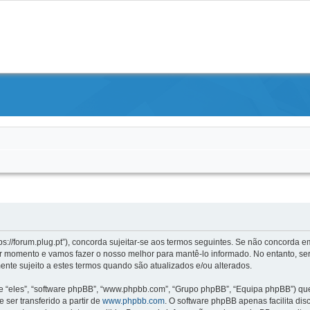
s://forum.plug.pt”), concorda sujeitar-se aos termos seguintes. Se não concorda em
 momento e vamos fazer o nosso melhor para mantê-lo informado. No entanto, ser
nte sujeito a estes termos quando são atualizados e/ou alterados.
“eles”, “software phpBB”, “www.phpbb.com”, “Grupo phpBB”, “Equipa phpBB”) que 
 ser transferido a partir de
www.phpbb.com
. O software phpBB apenas facilita di