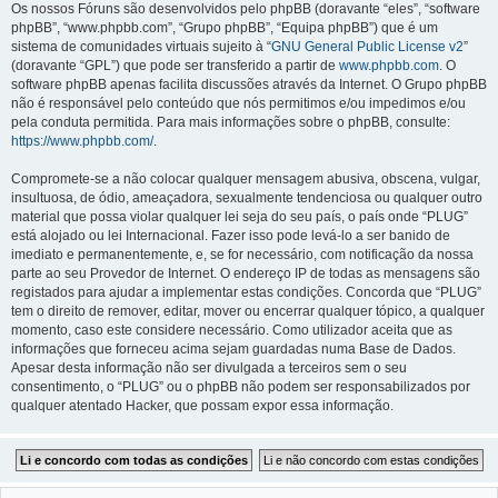
Os nossos Fóruns são desenvolvidos pelo phpBB (doravante “eles”, “software
phpBB”, “www.phpbb.com”, “Grupo phpBB”, “Equipa phpBB”) que é um
sistema de comunidades virtuais sujeito à “
GNU General Public License v2
”
(doravante “GPL”) que pode ser transferido a partir de
www.phpbb.com
. O
software phpBB apenas facilita discussões através da Internet. O Grupo phpBB
não é responsável pelo conteúdo que nós permitimos e/ou impedimos e/ou
pela conduta permitida. Para mais informações sobre o phpBB, consulte:
https://www.phpbb.com/
.
Compromete-se a não colocar qualquer mensagem abusiva, obscena, vulgar,
insultuosa, de ódio, ameaçadora, sexualmente tendenciosa ou qualquer outro
material que possa violar qualquer lei seja do seu país, o país onde “PLUG”
está alojado ou lei Internacional. Fazer isso pode levá-lo a ser banido de
imediato e permanentemente, e, se for necessário, com notificação da nossa
parte ao seu Provedor de Internet. O endereço IP de todas as mensagens são
registados para ajudar a implementar estas condições. Concorda que “PLUG”
tem o direito de remover, editar, mover ou encerrar qualquer tópico, a qualquer
momento, caso este considere necessário. Como utilizador aceita que as
informações que forneceu acima sejam guardadas numa Base de Dados.
Apesar desta informação não ser divulgada a terceiros sem o seu
consentimento, o “PLUG” ou o phpBB não podem ser responsabilizados por
qualquer atentado Hacker, que possam expor essa informação.