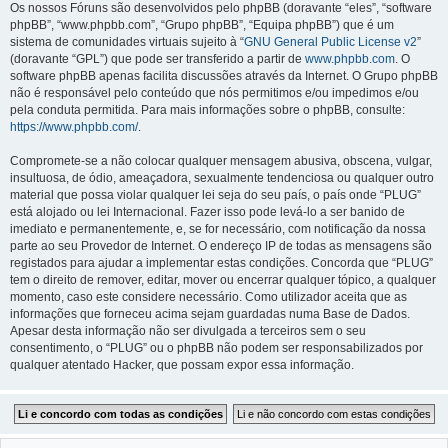
Os nossos Fóruns são desenvolvidos pelo phpBB (doravante “eles”, “software
phpBB”, “www.phpbb.com”, “Grupo phpBB”, “Equipa phpBB”) que é um
sistema de comunidades virtuais sujeito à “
GNU General Public License v2
”
(doravante “GPL”) que pode ser transferido a partir de
www.phpbb.com
. O
software phpBB apenas facilita discussões através da Internet. O Grupo phpBB
não é responsável pelo conteúdo que nós permitimos e/ou impedimos e/ou
pela conduta permitida. Para mais informações sobre o phpBB, consulte:
https://www.phpbb.com/
.
Compromete-se a não colocar qualquer mensagem abusiva, obscena, vulgar,
insultuosa, de ódio, ameaçadora, sexualmente tendenciosa ou qualquer outro
material que possa violar qualquer lei seja do seu país, o país onde “PLUG”
está alojado ou lei Internacional. Fazer isso pode levá-lo a ser banido de
imediato e permanentemente, e, se for necessário, com notificação da nossa
parte ao seu Provedor de Internet. O endereço IP de todas as mensagens são
registados para ajudar a implementar estas condições. Concorda que “PLUG”
tem o direito de remover, editar, mover ou encerrar qualquer tópico, a qualquer
momento, caso este considere necessário. Como utilizador aceita que as
informações que forneceu acima sejam guardadas numa Base de Dados.
Apesar desta informação não ser divulgada a terceiros sem o seu
consentimento, o “PLUG” ou o phpBB não podem ser responsabilizados por
qualquer atentado Hacker, que possam expor essa informação.