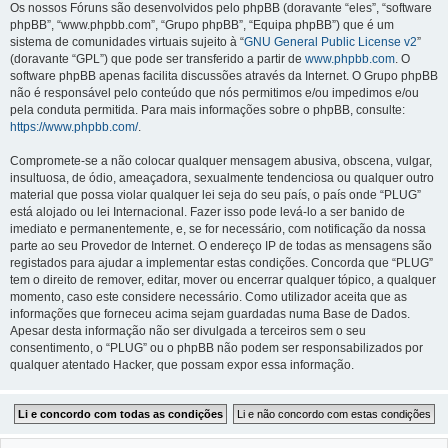
Os nossos Fóruns são desenvolvidos pelo phpBB (doravante “eles”, “software
phpBB”, “www.phpbb.com”, “Grupo phpBB”, “Equipa phpBB”) que é um
sistema de comunidades virtuais sujeito à “
GNU General Public License v2
”
(doravante “GPL”) que pode ser transferido a partir de
www.phpbb.com
. O
software phpBB apenas facilita discussões através da Internet. O Grupo phpBB
não é responsável pelo conteúdo que nós permitimos e/ou impedimos e/ou
pela conduta permitida. Para mais informações sobre o phpBB, consulte:
https://www.phpbb.com/
.
Compromete-se a não colocar qualquer mensagem abusiva, obscena, vulgar,
insultuosa, de ódio, ameaçadora, sexualmente tendenciosa ou qualquer outro
material que possa violar qualquer lei seja do seu país, o país onde “PLUG”
está alojado ou lei Internacional. Fazer isso pode levá-lo a ser banido de
imediato e permanentemente, e, se for necessário, com notificação da nossa
parte ao seu Provedor de Internet. O endereço IP de todas as mensagens são
registados para ajudar a implementar estas condições. Concorda que “PLUG”
tem o direito de remover, editar, mover ou encerrar qualquer tópico, a qualquer
momento, caso este considere necessário. Como utilizador aceita que as
informações que forneceu acima sejam guardadas numa Base de Dados.
Apesar desta informação não ser divulgada a terceiros sem o seu
consentimento, o “PLUG” ou o phpBB não podem ser responsabilizados por
qualquer atentado Hacker, que possam expor essa informação.