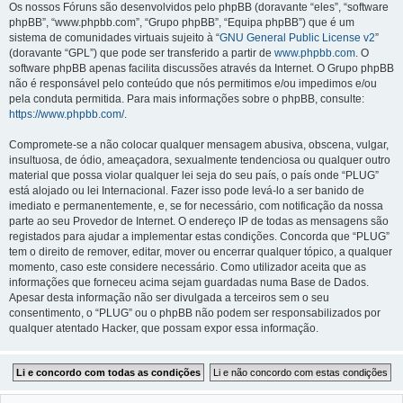
Os nossos Fóruns são desenvolvidos pelo phpBB (doravante “eles”, “software
phpBB”, “www.phpbb.com”, “Grupo phpBB”, “Equipa phpBB”) que é um
sistema de comunidades virtuais sujeito à “
GNU General Public License v2
”
(doravante “GPL”) que pode ser transferido a partir de
www.phpbb.com
. O
software phpBB apenas facilita discussões através da Internet. O Grupo phpBB
não é responsável pelo conteúdo que nós permitimos e/ou impedimos e/ou
pela conduta permitida. Para mais informações sobre o phpBB, consulte:
https://www.phpbb.com/
.
Compromete-se a não colocar qualquer mensagem abusiva, obscena, vulgar,
insultuosa, de ódio, ameaçadora, sexualmente tendenciosa ou qualquer outro
material que possa violar qualquer lei seja do seu país, o país onde “PLUG”
está alojado ou lei Internacional. Fazer isso pode levá-lo a ser banido de
imediato e permanentemente, e, se for necessário, com notificação da nossa
parte ao seu Provedor de Internet. O endereço IP de todas as mensagens são
registados para ajudar a implementar estas condições. Concorda que “PLUG”
tem o direito de remover, editar, mover ou encerrar qualquer tópico, a qualquer
momento, caso este considere necessário. Como utilizador aceita que as
informações que forneceu acima sejam guardadas numa Base de Dados.
Apesar desta informação não ser divulgada a terceiros sem o seu
consentimento, o “PLUG” ou o phpBB não podem ser responsabilizados por
qualquer atentado Hacker, que possam expor essa informação.