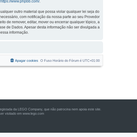
:
https://www.phpbb.com/
.
lquer outro material que possa violar qualquer lei seja do
r necessário, com notificação da nossa parte ao seu Provedor
to de remover, editar, mover ou encerrar qualquer tópico, a
ase de Dados. Apesar desta informação não ser divulgada a
 essa informação.
Apagar cookies
O Fuso Horário do Fórum é
UTC+01:00
istada da LEGO Company, que não patrocina nem apoia este site.
er visitado em
www.lego.com