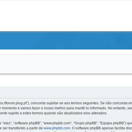
s://forum.plug.pt”), concorda sujeitar-se aos termos seguintes. Se não concorda em
 momento e vamos fazer o nosso melhor para mantê-lo informado. No entanto, ser
nte sujeito a estes termos quando são atualizados e/ou alterados.
“eles”, “software phpBB”, “www.phpbb.com”, “Grupo phpBB”, “Equipa phpBB”) que 
 ser transferido a partir de
www.phpbb.com
. O software phpBB apenas facilita di