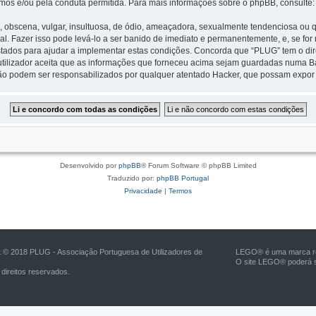
mos e/ou pela conduta permitida. Para mais informações sobre o phpBB, consulte
scena, vulgar, insultuosa, de ódio, ameaçadora, sexualmente tendenciosa ou qua
nal. Fazer isso pode levá-lo a ser banido de imediato e permanentemente, e, se fo
tados para ajudar a implementar estas condições. Concorda que “PLUG” tem o direi
tilizador aceita que as informações que forneceu acima sejam guardadas numa B
ão podem ser responsabilizados por qualquer atentado Hacker, que possam expor
Desenvolvido por
phpBB
® Forum Software © phpBB Limited
Traduzido por:
phpBB Portugal
Privacidade
|
Termos
t © 2018 PLUG - Associação Portuguesa de Utilizadores de
LEGO® é uma marca reg
O site LEGO® poderá s
direitos reservados.