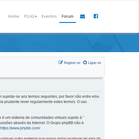
Home
PLUG
Eventos
Forum
Registe-se
Ligue-se
 sujeitar-se aos termos seguintes, por favor não entre e/ou
ia prudente rever regularmente estes termos. O uso
é um sistema de comunidades virtuais sujeito à “
scussões através da Internet. O Grupo phpBB não é
:
https://www.phpbb.com/
.
lquer outro material que possa violar qualquer lei seja do