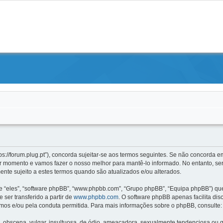
s://forum.plug.pt”), concorda sujeitar-se aos termos seguintes. Se não concorda em
 momento e vamos fazer o nosso melhor para mantê-lo informado. No entanto, ser
nte sujeito a estes termos quando são atualizados e/ou alterados.
“eles”, “software phpBB”, “www.phpbb.com”, “Grupo phpBB”, “Equipa phpBB”) que 
 ser transferido a partir de
www.phpbb.com
. O software phpBB apenas facilita di
mos e/ou pela conduta permitida. Para mais informações sobre o phpBB, consulte
scena, vulgar, insultuosa, de ódio, ameaçadora, sexualmente tendenciosa ou qua