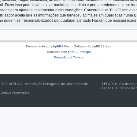
nal. Fazer isso pode levá-lo a ser banido de imediato e permanentemente, e, se fo
tados para ajudar a implementar estas condições. Concorda que “PLUG” tem o direi
tilizador aceita que as informações que forneceu acima sejam guardadas numa B
ão podem ser responsabilizados por qualquer atentado Hacker, que possam expor
Desenvolvido por
phpBB
® Forum Software © phpBB Limited
Traduzido por:
phpBB Portugal
Privacidade
|
Termos
t © 2018 PLUG - Associação Portuguesa de Utilizadores de
LEGO® é uma marca reg
O site LEGO® poderá s
direitos reservados.