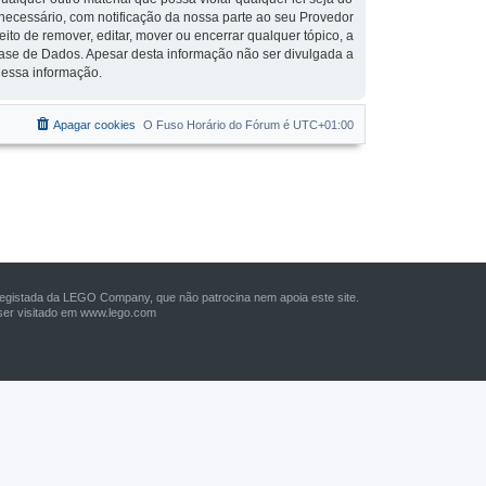
r necessário, com notificação da nossa parte ao seu Provedor
to de remover, editar, mover ou encerrar qualquer tópico, a
ase de Dados. Apesar desta informação não ser divulgada a
 essa informação.
Apagar cookies
O Fuso Horário do Fórum é
UTC+01:00
istada da LEGO Company, que não patrocina nem apoia este site.
er visitado em
www.lego.com