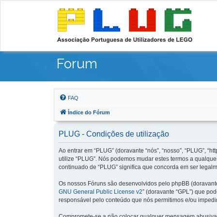
Forum
FAQ
Índice do Fórum
PLUG - Condições de utilização
Ao entrar em “PLUG” (doravante “nós”, “nosso”, “PLUG”, “http
utilize “PLUG”. Nós podemos mudar estes termos a qualquer
continuado de “PLUG” significa que concorda em ser legalme
Os nossos Fóruns são desenvolvidos pelo phpBB (doravante 
GNU General Public License v2
” (doravante “GPL”) que pode
responsável pelo conteúdo que nós permitimos e/ou impedi
Compromete-se a não colocar qualquer mensagem abusiva, ob