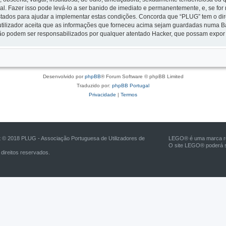
nal. Fazer isso pode levá-lo a ser banido de imediato e permanentemente, e, se fo
tados para ajudar a implementar estas condições. Concorda que “PLUG” tem o direi
tilizador aceita que as informações que forneceu acima sejam guardadas numa B
ão podem ser responsabilizados por qualquer atentado Hacker, que possam expor
Desenvolvido por
phpBB
® Forum Software © phpBB Limited
Traduzido por:
phpBB Portugal
Privacidade
|
Termos
t © 2018 PLUG - Associação Portuguesa de Utilizadores de
LEGO® é uma marca reg
O site LEGO® poderá s
direitos reservados.