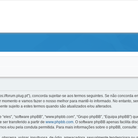
s://forum.plug.pt”), concorda sujeitar-se aos termos seguintes. Se não concorda em
 momento e vamos fazer o nosso melhor para mantê-lo informado. No entanto, ser
nte sujeito a estes termos quando são atualizados e/ou alterados.
“eles”, “software phpBB”, “www.phpbb.com”, “Grupo phpBB”, “Equipa phpBB”) que 
 ser transferido a partir de
www.phpbb.com
. O software phpBB apenas facilita di
mos e/ou pela conduta permitida. Para mais informações sobre o phpBB, consulte
scena, vulgar, insultuosa, de ódio, ameaçadora, sexualmente tendenciosa ou qua