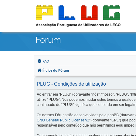
Forum
FAQ
Índice do Fórum
PLUG - Condições de utilização
Ao entrar em “PLUG” (doravante “nós”, “nosso”, “PLUG”, “http
utilize “PLUG”. Nós podemos mudar estes termos a qualquer
continuado de “PLUG” significa que concorda em ser legalme
Os nossos Fóruns são desenvolvidos pelo phpBB (doravante 
GNU General Public License v2
” (doravante “GPL”) que pode
responsável pelo conteúdo que nós permitimos e/ou impedi
Compromete-se a não colocar qualquer mensagem abusiva, ob