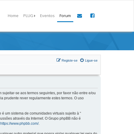
Home
PLUG
Eventos
Forum
Registe-se
Ligue-se
 sujeitar-se aos termos seguintes, por favor não entre e/ou
ia prudente rever regularmente estes termos. O uso
é um sistema de comunidades virtuais sujeito à “
scussões através da Internet. O Grupo phpBB não é
:
https://www.phpbb.com/
.
lquer outro material que possa violar qualquer lei seja do