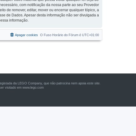
r necessário, com notificação da nossa parte ao seu Provedor
to de remover, editar, mover ou encerrar qualquer tópico, a
ase de Dados. Apesar desta informação não ser divulgada a
 essa informação.
Apagar cookies
O Fuso Horário do Fórum é
UTC+01:00
istada da LEGO Company, que não patrocina nem apoia este site.
er visitado em
www.lego.com