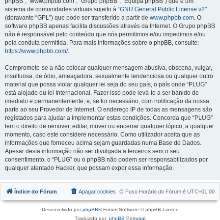
phpBB”, “www.phpbb.com”, “Grupo phpBB”, “Equipa phpBB”) que é um
sistema de comunidades virtuais sujeito à “
GNU General Public License v2
”
(doravante “GPL”) que pode ser transferido a partir de
www.phpbb.com
. O
software phpBB apenas facilita discussões através da Internet. O Grupo phpBB
não é responsável pelo conteúdo que nós permitimos e/ou impedimos e/ou
pela conduta permitida. Para mais informações sobre o phpBB, consulte:
https://www.phpbb.com/
.
Compromete-se a não colocar qualquer mensagem abusiva, obscena, vulgar,
insultuosa, de ódio, ameaçadora, sexualmente tendenciosa ou qualquer outro
material que possa violar qualquer lei seja do seu país, o país onde “PLUG”
está alojado ou lei Internacional. Fazer isso pode levá-lo a ser banido de
imediato e permanentemente, e, se for necessário, com notificação da nossa
parte ao seu Provedor de Internet. O endereço IP de todas as mensagens são
registados para ajudar a implementar estas condições. Concorda que “PLUG”
tem o direito de remover, editar, mover ou encerrar qualquer tópico, a qualquer
momento, caso este considere necessário. Como utilizador aceita que as
informações que forneceu acima sejam guardadas numa Base de Dados.
Apesar desta informação não ser divulgada a terceiros sem o seu
consentimento, o “PLUG” ou o phpBB não podem ser responsabilizados por
qualquer atentado Hacker, que possam expor essa informação.
Índice do Fórum
Apagar cookies
O Fuso Horário do Fórum é
UTC+01:00
Desenvolvido por
phpBB
® Forum Software © phpBB Limited
Traduzido por:
phpBB Portugal