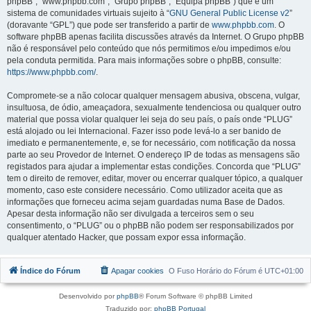
phpBB”, “www.phpbb.com”, “Grupo phpBB”, “Equipa phpBB”) que é um
sistema de comunidades virtuais sujeito à “
GNU General Public License v2
”
(doravante “GPL”) que pode ser transferido a partir de
www.phpbb.com
. O
software phpBB apenas facilita discussões através da Internet. O Grupo phpBB
não é responsável pelo conteúdo que nós permitimos e/ou impedimos e/ou
pela conduta permitida. Para mais informações sobre o phpBB, consulte:
https://www.phpbb.com/
.
Compromete-se a não colocar qualquer mensagem abusiva, obscena, vulgar,
insultuosa, de ódio, ameaçadora, sexualmente tendenciosa ou qualquer outro
material que possa violar qualquer lei seja do seu país, o país onde “PLUG”
está alojado ou lei Internacional. Fazer isso pode levá-lo a ser banido de
imediato e permanentemente, e, se for necessário, com notificação da nossa
parte ao seu Provedor de Internet. O endereço IP de todas as mensagens são
registados para ajudar a implementar estas condições. Concorda que “PLUG”
tem o direito de remover, editar, mover ou encerrar qualquer tópico, a qualquer
momento, caso este considere necessário. Como utilizador aceita que as
informações que forneceu acima sejam guardadas numa Base de Dados.
Apesar desta informação não ser divulgada a terceiros sem o seu
consentimento, o “PLUG” ou o phpBB não podem ser responsabilizados por
qualquer atentado Hacker, que possam expor essa informação.
Índice do Fórum
Apagar cookies
O Fuso Horário do Fórum é
UTC+01:00
Desenvolvido por
phpBB
® Forum Software © phpBB Limited
Traduzido por:
phpBB Portugal