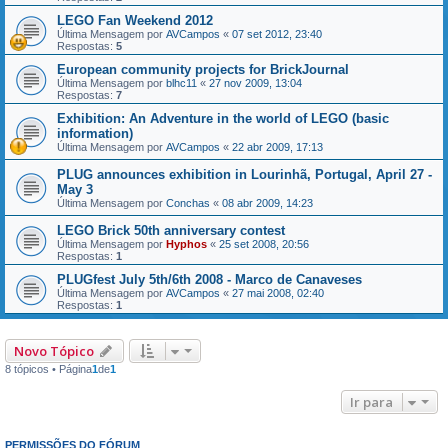
LEGO Fan Weekend 2012
Última Mensagem por
AVCampos
«
07 set 2012, 23:40
Respostas:
5
European community projects for BrickJournal
Última Mensagem por
blhc11
«
27 nov 2009, 13:04
Respostas:
7
Exhibition: An Adventure in the world of LEGO (basic
information)
Última Mensagem por
AVCampos
«
22 abr 2009, 17:13
PLUG announces exhibition in Lourinhã, Portugal, April 27 -
May 3
Última Mensagem por
Conchas
«
08 abr 2009, 14:23
LEGO Brick 50th anniversary contest
Última Mensagem por
Hyphos
«
25 set 2008, 20:56
Respostas:
1
PLUGfest July 5th/6th 2008 - Marco de Canaveses
Última Mensagem por
AVCampos
«
27 mai 2008, 02:40
Respostas:
1
Novo Tópico
8 tópicos • Página
1
de
1
Ir para
PERMISSÕES DO FÓRUM