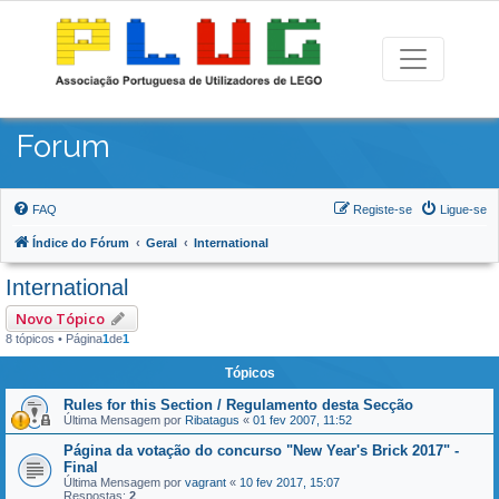
Forum
FAQ
Registe-se
Ligue-se
Índice do Fórum
Geral
International
International
Novo Tópico
8 tópicos • Página
1
de
1
Tópicos
Rules for this Section / Regulamento desta Secção
Última Mensagem por
Ribatagus
«
01 fev 2007, 11:52
Página da votação do concurso "New Year's Brick 2017" -
Final
Última Mensagem por
vagrant
«
10 fev 2017, 15:07
Respostas:
2