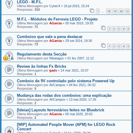
LEGO - M.P.L.
Última Mensagem por
CyberX
«
16 jul 2015, 15:24
Respostas:
310
1
18
19
20
21
...
M.F.L - Módulos de Ferrovia LEGO - Projeto
Última Mensagem por
AGarcia
«
05 mar 2015, 19:03
Respostas:
71
1
2
3
4
5
Comboios que vale a pena destacar
Última Mensagem por
AGarcia
«
29 set 2014, 19:30
Respostas:
73
1
2
3
4
5
Regulamento desta Secção
Última Mensagem por
Ribatagus
«
01 fev 2007, 11:12
Review às linhas Fx Bricks
Última Mensagem por
gads
«
14 mar 2021, 15:07
Respostas:
1
Comboio de 9V controlado pelo sistema Powered Up
Última Mensagem por
AVCampos
«
04 fev 2021, 00:32
Respostas:
5
Mudança das rodas dos comboios: uma explicação
Última Mensagem por
AVCampos
«
13 mai 2020, 17:26
Respostas:
2
[Ideias] Layouts ferroviários feitos no Bluebrick
Última Mensagem por
AGarcia
«
05 mai 2020, 20:02
Respostas:
2
[WIP] Automated People Mover (APM) for LEGO Rock
Concert
Última Mensagem por
CyberX
«
16 fev 2020, 20:29