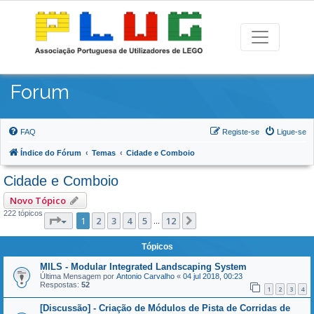
Forum
FAQ
Registe-se
Ligue-se
Índice do Fórum
Temas
Cidade e Comboio
Cidade e Comboio
Novo Tópico
222 tópicos
Página
1
de
12
1
2
3
4
5
12
Próximo
...
Tópicos
MILS - Modular Integrated Landscaping System
Última Mensagem por
Antonio Carvalho
«
04 jul 2018, 00:23
Respostas:
52
1
2
3
4
[Discussão] - Criação de Módulos de Pista de Corridas de