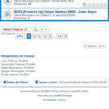
Última Mensagem por
CyberX
«
26 out 2018, 19:31
Respostas:
66
1
2
3
4
5
MOD] [Powered Up] Holger Matthes BR80 - Gatto Negro
Última Mensagem por
CyberX
«
17 ago 2018, 09:09
Respostas:
5
Novo Tópico
222 tópicos
Página
1
de
12
1
2
3
4
5
12
Próximo
...
Ir para
PERMISSÕES DO FÓRUM
Criar Tópicos: Proibido
Responder Tópicos: Proibido
Editar Mensagens: Proibido
Apagar Mensagens: Proibido
Enviar anexos: Proibido
Índice do Fórum
Apagar cookies
O Fuso Horário do Fórum é
UTC+01:00
Desenvolvido por
phpBB
® Forum Software © phpBB Limited
Traduzido por:
phpBB Portugal
Privacidade
|
Termos