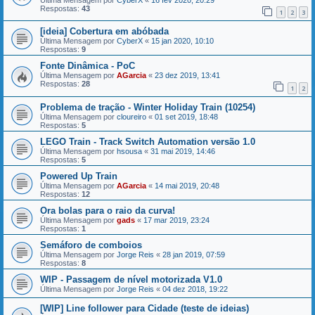
Respostas:
43
1
2
3
[ideia] Cobertura em abóbada
Última Mensagem por
CyberX
«
15 jan 2020, 10:10
Respostas:
9
Fonte Dinâmica - PoC
Última Mensagem por
AGarcia
«
23 dez 2019, 13:41
Respostas:
28
1
2
Problema de tração - Winter Holiday Train (10254)
Última Mensagem por
cloureiro
«
01 set 2019, 18:48
Respostas:
5
LEGO Train - Track Switch Automation versão 1.0
Última Mensagem por
hsousa
«
31 mai 2019, 14:46
Respostas:
5
Powered Up Train
Última Mensagem por
AGarcia
«
14 mai 2019, 20:48
Respostas:
12
Ora bolas para o raio da curva!
Última Mensagem por
gads
«
17 mar 2019, 23:24
Respostas:
1
Semáforo de comboios
Última Mensagem por
Jorge Reis
«
28 jan 2019, 07:59
Respostas:
8
WIP - Passagem de nível motorizada V1.0
Última Mensagem por
Jorge Reis
«
04 dez 2018, 19:22
[WIP] Line follower para Cidade (teste de ideias)