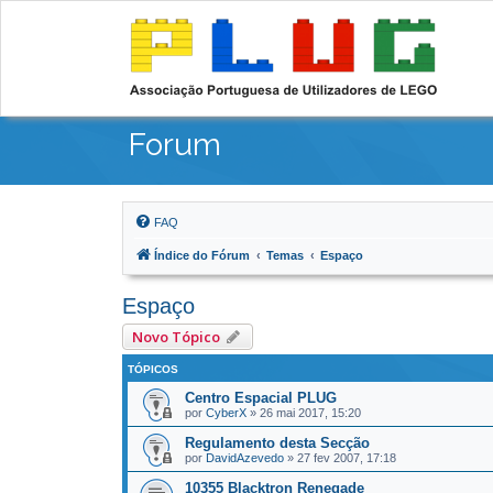
Forum
FAQ
Índice do Fórum
Temas
Espaço
Espaço
Novo Tópico
TÓPICOS
Centro Espacial PLUG
por
CyberX
»
26 mai 2017, 15:20
Regulamento desta Secção
por
DavidAzevedo
»
27 fev 2007, 17:18
10355 Blacktron Renegade