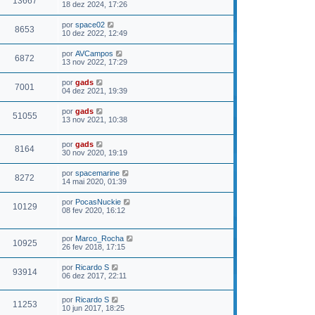
13667
18 dez 2024, 17:26
por
space02
8653
10 dez 2022, 12:49
por
AVCampos
6872
13 nov 2022, 17:29
por
gads
7001
04 dez 2021, 19:39
por
gads
51055
13 nov 2021, 10:38
por
gads
8164
30 nov 2020, 19:19
por
spacemarine
8272
14 mai 2020, 01:39
por
PocasNuckie
10129
08 fev 2020, 16:12
por
Marco_Rocha
10925
26 fev 2018, 17:15
por
Ricardo S
93914
06 dez 2017, 22:11
por
Ricardo S
11253
10 jun 2017, 18:25