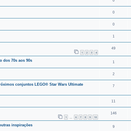
0
0
0
1
49
1
2
3
4
o dos 70s aos 90s
1
2
próximos conjuntos LEGO® Star Wars Ultimate
7
11
146
1
6
7
8
9
10
...
outras inspirações
9