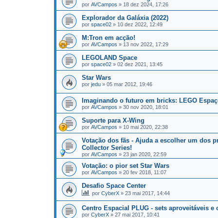
por
AVCampos
»
18 dez 2024, 17:26
Explorador da Galáxia (2022)
por
space02
»
10 dez 2022, 12:49
M:Tron em acção!
por
AVCampos
»
13 nov 2022, 17:29
LEGOLAND Space
por
space02
»
02 dez 2021, 13:45
Star Wars
por
jedu
»
05 mar 2012, 19:46
Imaginando o futuro em bricks: LEGO Espaç
por
AVCampos
»
30 nov 2020, 18:01
Suporte para X-Wing
por
AVCampos
»
10 mai 2020, 22:38
Votação dos fãs - Ajuda a escolher um dos 
Collector Series!
por
AVCampos
»
23 jan 2020, 22:59
Votação: o pior set Star Wars
por
AVCampos
»
20 fev 2018, 11:07
Desafio Space Center
por
CyberX
»
23 mai 2017, 14:44
Centro Espacial PLUG - sets aproveitáveis e 
por
CyberX
»
27 mai 2017, 10:41