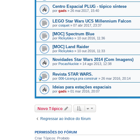
Centro Espacial PLUG - tópico síntese
por
gads
»
26 mai 2017, 15:40
LEGO Star Wars UCS Millennium Falcon
por
csiquet
»
07 abr 2017, 23:37
[MOC] Spectrum Blue
por
Rickyloko
»
10 out 2016, 11:36
[MOC] Land Raider
por
Rickyloko
»
10 out 2016, 11:33
Novidades Star Wars 2014 (Com Imagens)
por
PocasNuckie
»
14 ago 2013, 12:38
Revista STAR WARS.
por
006-Licença pra construir
»
26 mar 2016, 20:14
Ideias para estações espaciais
por
gads
»
01 mar 2016, 20:07
Novo Tópico
Regressar ao índice do fórum
PERMISSÕES DO FÓRUM
Criar Tópicos: Proibido