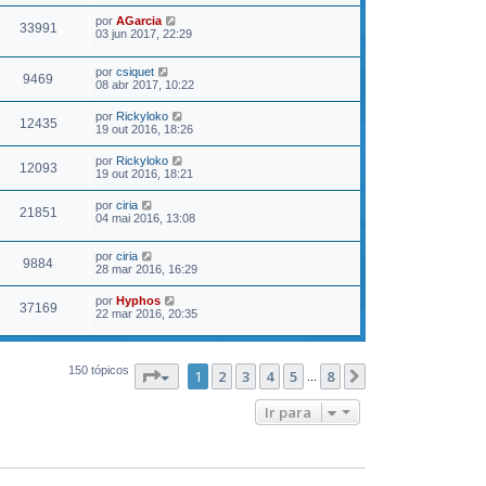
por
AGarcia
33991
03 jun 2017, 22:29
por
csiquet
9469
08 abr 2017, 10:22
por
Rickyloko
12435
19 out 2016, 18:26
por
Rickyloko
12093
19 out 2016, 18:21
por
ciria
21851
04 mai 2016, 13:08
por
ciria
9884
28 mar 2016, 16:29
por
Hyphos
37169
22 mar 2016, 20:35
150 tópicos
Página
1
de
8
1
2
3
4
5
8
Próximo
...
Ir para