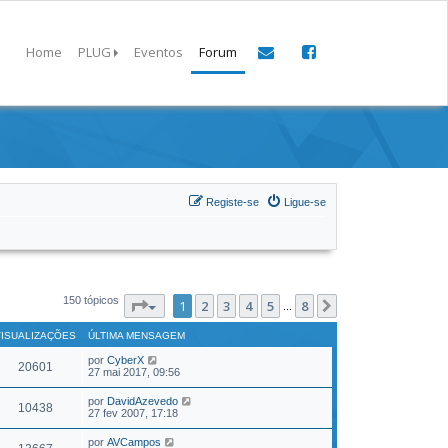
Home
PLUG
Eventos
Forum
Registe-se
Ligue-se
150 tópicos
Página
1
de
8
1
2
3
4
5
8
Próximo
...
VISUALIZAÇÕES
ÚLTIMA MENSAGEM
por
CyberX
20601
27 mai 2017, 09:56
por
DavidAzevedo
10438
27 fev 2007, 17:18
por
AVCampos