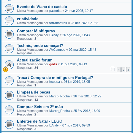
Evento de Viana do castelo
Última Mensagem por
paulorita
«
24 mar 2025, 19:17
criatividade
Última Mensagem por
terranostras
«
28 dez 2020, 21:56
Comprar Minifiguras
Última Mensagem por
BAndy
«
26 ago 2020, 11:43
Respostas:
3
Technic, onde começar!?
Última Mensagem por
AVCampos
«
02 mai 2020, 15:48
Respostas:
5
Actualização forum
Última Mensagem por
gads
«
11 out 2019, 09:13
Respostas:
34
1
2
3
Troca / Compra de minifigs em Portugal?
Última Mensagem por
hsousa
«
26 jun 2019, 18:05
Respostas:
1
Limpeza de peças
Última Mensagem por
Marco_Rocha
«
26 mar 2018, 12:22
Respostas:
13
Comprar Sets em 2º mão
Última Mensagem por
Marco_Rocha
«
25 fev 2018, 16:00
Respostas:
2
Enfeites de Natal - LEGO
Última Mensagem por
BAndy
«
07 nov 2017, 09:59
Respostas:
3