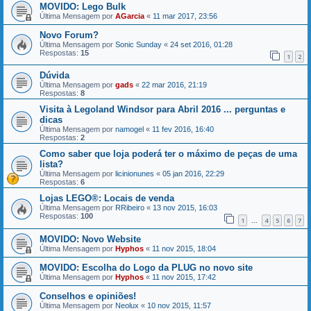
MOVIDO: Lego Bulk
Última Mensagem por
AGarcia
«
11 mar 2017, 23:56
Novo Forum?
Última Mensagem por
Sonic Sunday
«
24 set 2016, 01:28
Respostas:
15
1
2
Dúvida
Última Mensagem por
gads
«
22 mar 2016, 21:19
Respostas:
8
Visita à Legoland Windsor para Abril 2016 ... perguntas e
dicas
Última Mensagem por
namogel
«
11 fev 2016, 16:40
Respostas:
2
Como saber que loja poderá ter o máximo de peças de uma
lista?
Última Mensagem por
licinionunes
«
05 jan 2016, 22:29
Respostas:
6
Lojas LEGO®: Locais de venda
Última Mensagem por
RRibeiro
«
13 nov 2015, 16:03
Respostas:
100
1
4
5
6
7
...
MOVIDO: Novo Website
Última Mensagem por
Hyphos
«
11 nov 2015, 18:04
MOVIDO: Escolha do Logo da PLUG no novo site
Última Mensagem por
Hyphos
«
11 nov 2015, 17:42
Conselhos e opiniões!
Última Mensagem por
Neolux
«
10 nov 2015, 11:57