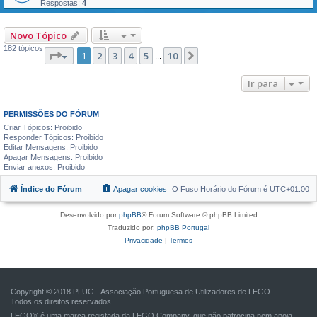
Respostas:
4
Novo Tópico
182 tópicos
Página
1
de
10
1
2
3
4
5
10
Próximo
...
Ir para
PERMISSÕES DO FÓRUM
Criar Tópicos: Proibido
Responder Tópicos: Proibido
Editar Mensagens: Proibido
Apagar Mensagens: Proibido
Enviar anexos: Proibido
Índice do Fórum
Apagar cookies
O Fuso Horário do Fórum é
UTC+01:00
Desenvolvido por
phpBB
® Forum Software © phpBB Limited
Traduzido por:
phpBB Portugal
Privacidade
|
Termos
Copyright © 2018 PLUG - Associação Portuguesa de Utilizadores de LEGO.
Todos os direitos reservados.
LEGO® é uma marca registada da LEGO Company, que não patrocina nem apoia