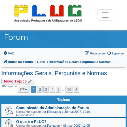
Forum
FAQ
Registe-se
Ligue-se
Índice do Fórum
Geral
Informações Gerais, Perguntas e Normas
Informações Gerais, Perguntas e Normas
Novo Tópico
182 tópicos
Página
1
de
10
1
2
3
4
5
10
Próximo
...
Tópicos
Comunicado da Administração do Forum
Última Mensagem por
Ribatagus
«
30 mai 2007, 12:01
Respostas:
1
O que é a PLUG?
Última Mensagem por
Farrusco
«
06 mar 2007, 12:05