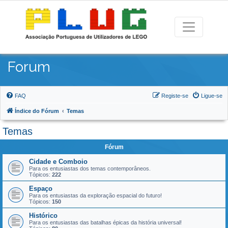
Forum
FAQ
Registe-se
Ligue-se
Índice do Fórum
Temas
Temas
Fórum
Cidade e Comboio
Para os entusiastas dos temas contemporâneos.
Tópicos:
222
Espaço
Para os entusiastas da exploração espacial do futuro!
Tópicos:
150
Histórico
Para os entusiastas das batalhas épicas da história universal!