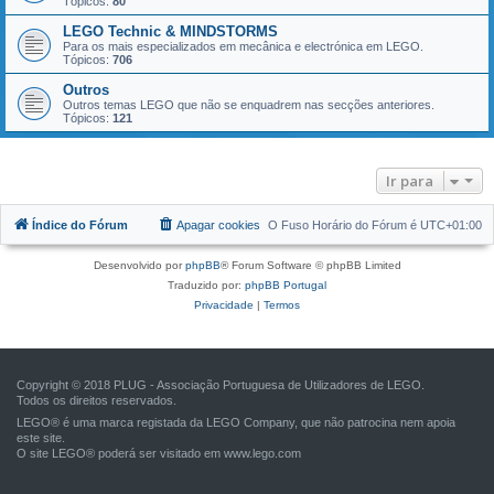
Tópicos:
80
LEGO Technic & MINDSTORMS
Para os mais especializados em mecânica e electrónica em LEGO.
Tópicos:
706
Outros
Outros temas LEGO que não se enquadrem nas secções anteriores.
Tópicos:
121
Ir para
Índice do Fórum
Apagar cookies
O Fuso Horário do Fórum é
UTC+01:00
Desenvolvido por
phpBB
® Forum Software © phpBB Limited
Traduzido por:
phpBB Portugal
Privacidade
|
Termos
Copyright © 2018 PLUG - Associação Portuguesa de Utilizadores de LEGO.
Todos os direitos reservados.
LEGO® é uma marca registada da LEGO Company, que não patrocina nem apoia
este site.
O site LEGO® poderá ser visitado em
www.lego.com