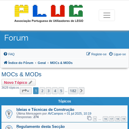
Forum
FAQ
Registe-se
Ligue-se
Índice do Fórum
Geral
MOCs & MODs
MOCs & MODs
Novo Tópico
3628 tópicos
Página
1
de
182
1
2
3
4
5
182
Próximo
...
Tópicos
Ideias e Técnicas de Construção
Última Mensagem por
AVCampos
«
01 jul 2025, 10:19
Respostas:
274
1
16
17
18
19
...
Regulamento desta Secção