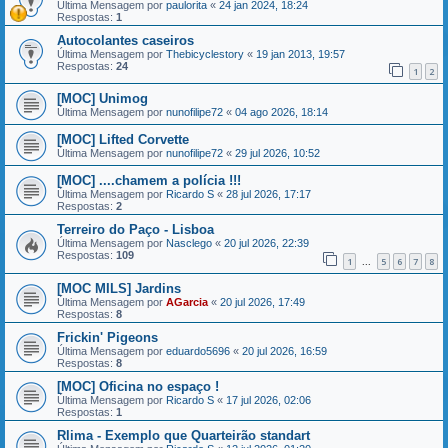
Última Mensagem por
paulorita
«
24 jan 2024, 18:24
Respostas:
1
Autocolantes caseiros
Última Mensagem por
Thebicyclestory
«
19 jan 2013, 19:57
Respostas:
24
1
2
[MOC] Unimog
Última Mensagem por
nunofilipe72
«
04 ago 2026, 18:14
[MOC] Lifted Corvette
Última Mensagem por
nunofilipe72
«
29 jul 2026, 10:52
[MOC] ....chamem a polícia !!!
Última Mensagem por
Ricardo S
«
28 jul 2026, 17:17
Respostas:
2
Terreiro do Paço - Lisboa
Última Mensagem por
Nasclego
«
20 jul 2026, 22:39
Respostas:
109
1
5
6
7
8
...
[MOC MILS] Jardins
Última Mensagem por
AGarcia
«
20 jul 2026, 17:49
Respostas:
8
Frickin' Pigeons
Última Mensagem por
eduardo5696
«
20 jul 2026, 16:59
Respostas:
8
[MOC] Oficina no espaço !
Última Mensagem por
Ricardo S
«
17 jul 2026, 02:06
Respostas:
1
Rlima - Exemplo que Quarteirão standart