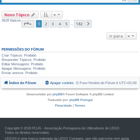
Novo Tópico
3628 tópicos
Página
1
de
182
1
2
3
4
5
182
Próximo
...
Ir para
PERMISSÕES DO FÓRUM
Criar Tópicos: Proibido
Responder Tópicos: Proibido
Editar Mensagens: Proibido
Apagar Mensagens: Proibido
Enviar anexos: Proibido
Índice do Fórum
Apagar cookies
O Fuso Horário do Fórum é
UTC+01:00
Desenvolvido por
phpBB
® Forum Software © phpBB Limited
Traduzido por:
phpBB Portugal
Privacidade
|
Termos
Copyright © 2018 PLUG - Associação Portuguesa de Utilizadores de LEGO.
Todos os direitos reservados.
LEGO® é uma marca registada da LEGO Company, que não patrocina nem apoia