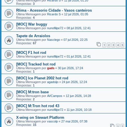
Última Mensagem por
Ricardo S
«
12 jul 2026, 01:20
Respostas:
3
Rlima - Acessorio Cidade - Vasos canteiros
Última Mensagem por
Ricardo S
«
12 jul 2026, 01:05
Respostas:
4
[MOC] War buggy
Última Mensagem por
nunofilipe72
«
08 jul 2026, 12:41
Tapete de Arraiolos
Última Mensagem por
Nasclego
«
07 jul 2026, 22:25
Respostas:
67
1
2
3
4
5
[MOC] F1 hot rod
Última Mensagem por
nunofilipe72
«
01 jul 2026, 12:41
[MOC] Tracked hot rod
Última Mensagem por
gads
«
30 jun 2026, 17:24
Respostas:
1
[MOC] Ice Planet 2002 hot rod
Última Mensagem por
agadoijo
«
24 jun 2026, 12:24
Respostas:
1
[MOC] M:tron base
Última Mensagem por
AVCampos
«
12 jun 2026, 14:28
Respostas:
2
[MOC] M:Tron hot rod 43
Última Mensagem por
nunofilipe72
«
11 jun 2026, 10:18
X-wing on Stewart Platform
Última Mensagem por
vascolp
«
27 mai 2026, 07:38
Respostas:
15
1
2