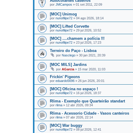
Autocolantes caseiros
por
JMCampos
»
01 set 2011, 22:09
[MOC] Unimog
por
nunofilipe72
»
04 ago 2026, 18:14
[MOC] Lifted Corvette
por
nunofilipe72
»
29 jul 2026, 10:52
[MOC] ....chamem a polícia !!!
por
nunofilipe72
»
23 jul 2026, 17:23
Terreiro do Paço - Lisboa
por
Nasclego
»
30 jan 2021, 20:39
[MOC MILS] Jardins
por
AGarcia
»
15 mar 2020, 11:03
Frickin' Pigeons
por
eduardo5696
»
26 jun 2026, 20:01
[MOC] Oficina no espaço !
por
nunofilipe72
»
16 jul 2026, 18:37
Rlima - Exemplo que Quarteirão standart
por
rlima
»
12 abr 2026, 09:34
Rlima - Acessorio Cidade - Vasos canteiros
por
rlima
»
07 abr 2026, 22:14
[MOC] War buggy
por
nunofilipe72
»
08 jul 2026, 12:41