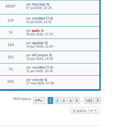
por
Nasclego
48397
07 jul 2026, 22:25
por
nunofilipe72
124
01 jul 2026, 12:41
por
gads
74
30 jun 2026, 17:24
por
agadoijo
154
24 jun 2026, 12:24
por
AVCampos
302
12 jun 2026, 14:28
por
nunofilipe72
79
11 jun 2026, 10:18
por
vascolp
555
27 mai 2026, 07:38
3628 tópicos
Página
1
de
182
1
2
3
4
5
182
Próximo
...
Ir para