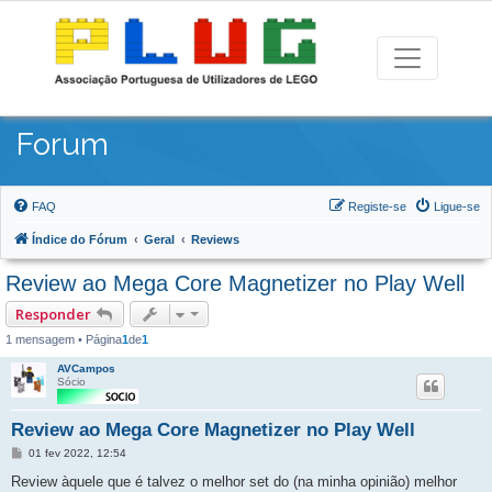
Forum
FAQ
Registe-se
Ligue-se
Índice do Fórum
Geral
Reviews
Review ao Mega Core Magnetizer no Play Well
Responder
1 mensagem • Página
1
de
1
AVCampos
Sócio
Review ao Mega Core Magnetizer no Play Well
Mensagem
01 fev 2022, 12:54
Review àquele que é talvez o melhor set do (na minha opinião) melhor