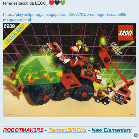
tema espacial da LEGO.
https://playwellportugal.blogspot.com/2022/01/o-set-lego-do-dia-6989-
mega-core.html
ROBOTMAK3RS
-
TechnicBRICKs
-
New Elementary