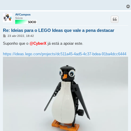
AVCampos
Sócio
Re: Ideias para o LEGO Ideas que vale a pena destacar
Mensagem
23 abr 2022, 18:42
Suponho que o
@CyberX
já está a apoiar este.
https://ideas.lego.com/projects/dc511a45-4ad5-4c37-bdea-91ba4dcc6444