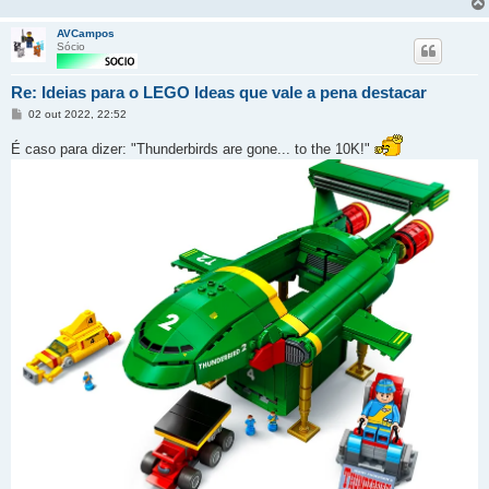
AVCampos
Sócio
Re: Ideias para o LEGO Ideas que vale a pena destacar
Mensagem
02 out 2022, 22:52
É caso para dizer: "Thunderbirds are gone... to the 10K!"