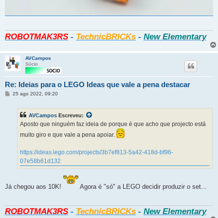
ROBOTMAK3RS
-
TechnicBRICKs
-
New Elementary
AVCampos
Sócio
Re: Ideias para o LEGO Ideas que vale a pena destacar
Mensagem
25 ago 2022, 09:20
AVCampos
Escreveu:
Aposto que ninguém faz ideia de porque é que acho que projecto está
muito giro e que vale a pena apoiar.
https://ideas.lego.com/projects/3b7ef813-5a42-418d-bf96-
07e58b61d132
Já chegou aos 10K!
Agora é "só" a LEGO decidir produzir o set...
ROBOTMAK3RS
-
TechnicBRICKs
-
New Elementary