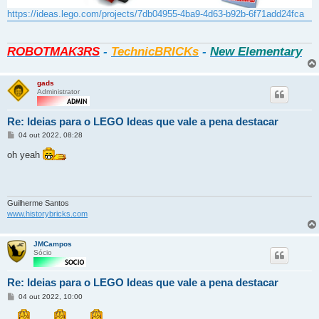
https://ideas.lego.com/projects/7db04955-4ba9-4d63-b92b-6f71add24fca
ROBOTMAK3RS
-
TechnicBRICKs
-
New Elementary
gads
Administrator
Re: Ideias para o LEGO Ideas que vale a pena destacar
Mensagem
04 out 2022, 08:28
oh yeah
Guilherme Santos
www.historybricks.com
JMCampos
Sócio
Re: Ideias para o LEGO Ideas que vale a pena destacar
Mensagem
04 out 2022, 10:00