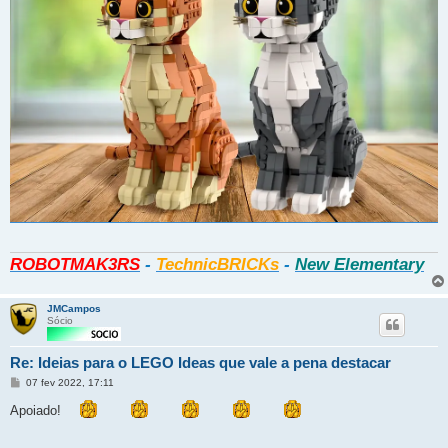
ROBOTMAK3RS
-
TechnicBRICKs
-
New Elementary
JMCampos
Sócio
Re: Ideias para o LEGO Ideas que vale a pena destacar
Mensagem
07 fev 2022, 17:11
Apoiado!