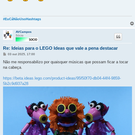
#EuCáNãoUsoHashtags
AVCampos
Sócio
Re: Ideias para o LEGO Ideas que vale a pena destacar
Mensagem
03 out 2025, 17:00
Não me responsabilizo por quaisquer músicas que possam ficar a tocar
na cabeça.
https://beta.ideas.lego.com/product-ideas/95f50f70-db04-44f4-9859-
5b2c9d937a28