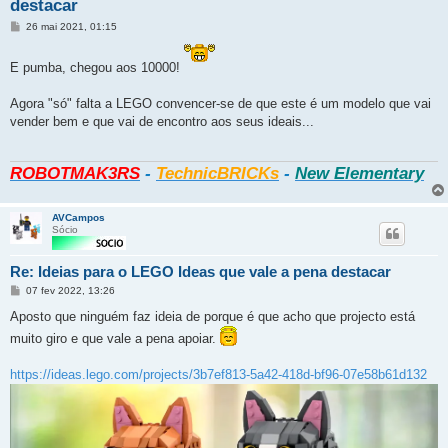
destacar
Mensagem
26 mai 2021, 01:15
E pumba, chegou aos 10000!
Agora "só" falta a LEGO convencer-se de que este é um modelo que vai
vender bem e que vai de encontro aos seus ideais...
ROBOTMAK3RS
-
TechnicBRICKs
-
New Elementary
AVCampos
Sócio
Re: Ideias para o LEGO Ideas que vale a pena destacar
Mensagem
07 fev 2022, 13:26
Aposto que ninguém faz ideia de porque é que acho que projecto está
muito giro e que vale a pena apoiar.
https://ideas.lego.com/projects/3b7ef813-5a42-418d-bf96-07e58b61d132