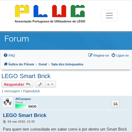
Forum
FAQ
Registe-se
Ligue-se
Índice do Fórum
Geral
Sala dos brinquedos
LEGO Smart Brick
Responder
1 mensagem • Página
1
de
1
AVCampos
Sócio
LEGO Smart Brick
Mensagem
09 mar 2026, 15:35
Para quem tem curiosidade em saber como é por dentro um Smart Brick