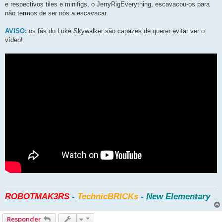
e respectivos tiles e minifigs, o JerryRigEverything, escavacou-os para
não termos de ser nós a escavacar.
AVISO:
os fãs do Luke Skywalker são capazes de querer evitar ver o
vídeo!
ROBOTMAK3RS
-
TechnicBRICKs
-
New Elementary
Responder