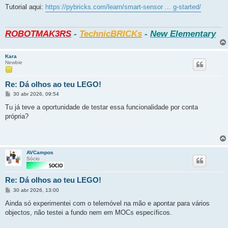
Tutorial aqui:
https://pybricks.com/learn/smart-sensor ... g-started/
ROBOTMAK3RS
-
TechnicBRICKs
-
New Elementary
Kara
Newbie
Re: Dá olhos ao teu LEGO!
Mensagem
30 abr 2026, 09:54
Tu já teve a oportunidade de testar essa funcionalidade por conta
própria?
AVCampos
Sócio
Re: Dá olhos ao teu LEGO!
Mensagem
30 abr 2026, 13:00
Ainda só experimentei com o telemóvel na mão e apontar para vários
objectos, não testei a fundo nem em MOCs específicos.