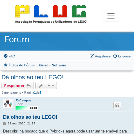
Forum
FAQ
Registe-se
Ligue-se
Índice do Fórum
Geral
Software
Dá olhos ao teu LEGO!
Responder
3 mensagens • Página
1
de
1
AVCampos
Sócio
Dá olhos ao teu LEGO!
Mensagem
23 mar 2026, 21:14
Descobri há bocado que o Pybricks agora pode usar um telemóvel para