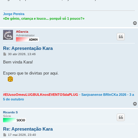
Jorge Pereira
«De génio, criança e louco... porquê só 1 pouco?»
AGarcia
Administrator
Re: Apresentação Kara
Mensagem
30 abr 2026, 13:46
Bem vinda Kara!
Espero que te divirtas por aqui.
#EUusoOmeuLUGBULKnosEVENTOSdaPLUG
-
Sanjoanense BRInCKa 2026 - 3 a
5 de outubro
Ricardo S
Sócio
Re: Apresentação Kara
Mensagem
17 mai 2026, 23:40