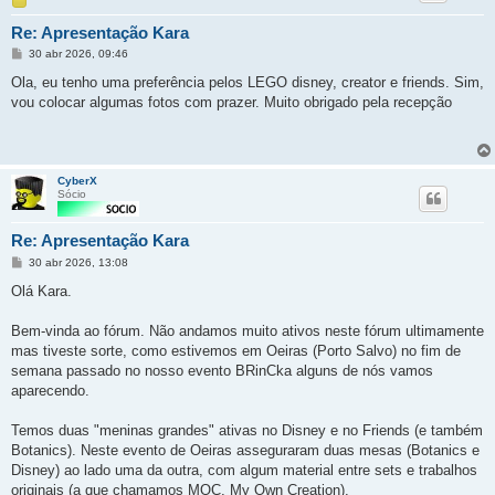
Re: Apresentação Kara
Mensagem
30 abr 2026, 09:46
Ola, eu tenho uma preferência pelos LEGO disney, creator e friends. Sim,
vou colocar algumas fotos com prazer. Muito obrigado pela recepção
CyberX
Sócio
Re: Apresentação Kara
Mensagem
30 abr 2026, 13:08
Olá Kara.
Bem-vinda ao fórum. Não andamos muito ativos neste fórum ultimamente
mas tiveste sorte, como estivemos em Oeiras (Porto Salvo) no fim de
semana passado no nosso evento BRinCka alguns de nós vamos
aparecendo.
Temos duas "meninas grandes" ativas no Disney e no Friends (e também
Botanics). Neste evento de Oeiras asseguraram duas mesas (Botanics e
Disney) ao lado uma da outra, com algum material entre sets e trabalhos
originais (a que chamamos MOC, My Own Creation).