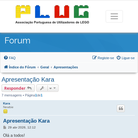
Forum
FAQ
Registe-se
Ligue-se
Índice do Fórum
Geral
Apresentações
Apresentação Kara
Responder
7 mensagens • Página
1
de
1
Kara
Newbie
Apresentação Kara
Mensagem
29 abr 2026, 12:12
Olá a todos!