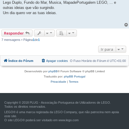
Lego Duplo, Fundo do Mar, Musica, MapadePortugalem LEGO, ... e
outras ideias que vão surgindo.
Um dia quero ver as tuas ideias.
Responder
7 mensagens • Página
1
de
1
Ir para
Índice do Fórum
Apagar cookies
O Fuso Horário do Fórum é
UTC+01:00
Desenvolvido por
phpBB
® Forum Software © phpBB Limited
Traduzido por:
phpBB Portugal
Privacidade
|
Termos
Copyright © 2018 PLUG - Associação Portuguesa de Utilizadores de LEGO.
Todos os direitos reservados.
LEGO® é uma marca registada da LEGO Company, que não patrocina nem apoia
este site.
O site LEGO® poderá ser visitado em
www.lego.com