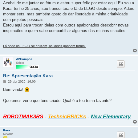
Acabei de me juntar ao fórum e estou super feliz por estar aqui! Eu sou a
Kara, tenho 25 anos, sou transcritora e fã de LEGO desde sempre. Adoro
montar sets, mas também gosto de dar liberdade à minha criatividade
com projetos pessoais.
Estou aqui para trocar ideias com outros apaixonados descobrir novas
inspirações e quem sabe compartilhar algumas das minhas criações.
Lá onde os LEGO se cruzam
,
as ideias ganham forma.
AVCampos
Sócio
Re: Apresentação Kara
Mensagem
29 abr 2026, 16:00
Bem-vinda!
Queremos ver o que tens criado! Qual é o teu tema favorito?
ROBOTMAK3RS
-
TechnicBRICKs
-
New Elementary
Kara
Newbie